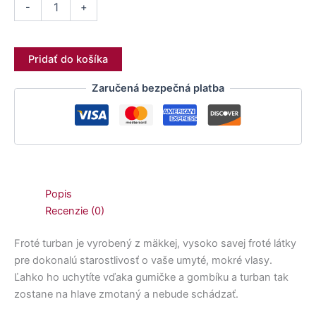
-
+
Pridať do košíka
Zaručená bezpečná platba
Popis
Recenzie (0)
Froté turban je vyrobený z mäkkej, vysoko savej froté látky
pre dokonalú starostlivosť o vaše umyté, mokré vlasy.
Ľahko ho uchytíte vďaka gumičke a gombíku a turban tak
zostane na hlave zmotaný a nebude schádzať.