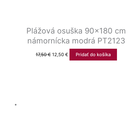
Plážová osuška 90×180 cm
námornícka modrá PT2123
17,50
€
12,50
€
Pridať do košíka