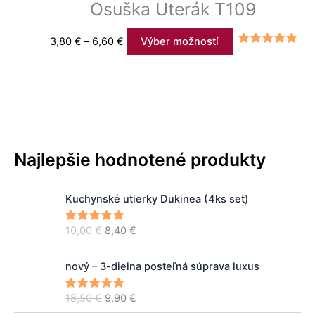
Osuška Uterák T109
3,80
€
–
6,60
€
Výber možností
Hodnotenie
5.00
z 5
Najlepšie hodnotené produkty
P
A
Kuchynské utierky Dukinea (4ks set)
ô
k
v
t
10,00
€
8,40
€
Hodnoteni
o
u
e
5.00
z 5
d
á
P
A
n
l
nový – 3-dielna posteľná súprava luxus
ô
k
á
n
v
t
c
a
18,50
€
9,90
€
Hodnoteni
o
u
e
5.00
z 5
e
c