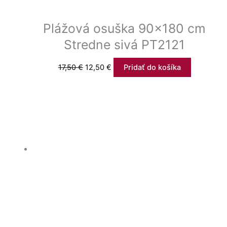
Plážová osuška 90×180 cm
Stredne sivá PT2121
17,50
€
12,50
€
Pridať do košíka