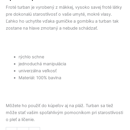
17,50 €.
17,50 €.
through
12,50 €.
12,50 €.
viacero
bola:
je:
na
Froté turban je vyrobený z mäkkej, vysoko savej froté látky
6,60 €
variantov.
vlasy,
9,00 €.
4,50 €.
červený
pre dokonalú starostlivosť o vaše umyté, mokré vlasy.
Možnosti
R1F333
Ľahko ho uchytíte vďaka gumičke a gombíku a turban tak
si
zostane na hlave zmotaný a nebude schádzať.
môžete
vybrať
na
stránke
produktu.
rýchlo schne
jednoduchá manipulácia
univerzálna veľkosť
Materiál: 100% bavlna
Môžete ho použiť do kúpeľov aj na pláž. Turban sa tiež
môže stať vašim spoľahlivým pomocníkom pri starostlivosti
o pleť a líčenie.