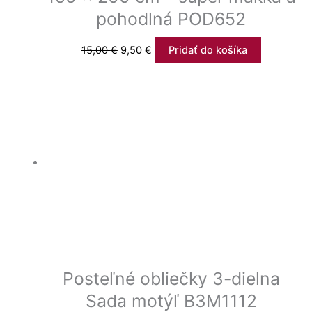
pohodlná POD652
15,00
€
9,50
€
Pridať do košíka
Posteľné obliečky 3-dielna
Sada motýľ B3M1112