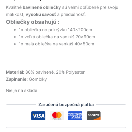
17,50 €.
34,00 €.
15,00 €.
9,50 €.
12,90 €.
32,00 €.
bola:
je:
Kvalitné
bavlnené obliečky
sú veľmi obľúbené pre svoju
22,50 €.
13,90 €.
mäkkosť,
vysokú savosť
a priedušnosť.
Obliečky obsahujú :
1x obliečka na prikrývku 140x200cm
1x veľká obliečka na vankúš 70x90cm
1x malá obliečka na vankúš 40x50cm
Materiál:
80% bavlnené, 20% Polyester
Zapínanie:
Gombíky
Nie je na sklade
Zaručená bezpečná platba