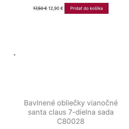
17,50
€
12,90
€
Pridať do košíka
Bavlnené obliečky vianočné
santa claus 7-dielna sada
C80028