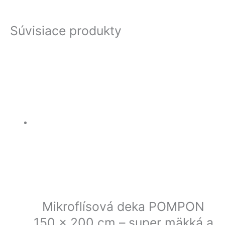
Súvisiace produkty
Mikroflísová deka POMPON
150 x 200 cm – super mäkká a