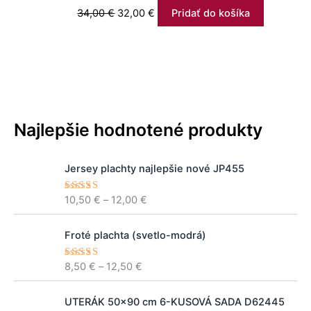
34,00
€
32,00
€
Pridať do košíka
Najlepšie hodnotené produkty
P
Jersey plachty najlepšie nové JP455
r
i
10,50
€
–
12,00
€
Hodnoteni
c
e
5.00
z 5
e
P
r
Froté plachta (svetlo-modrá)
r
a
i
n
8,50
€
–
12,50
€
Hodnoteni
c
e
5.00
z 5
g
e
e
P
A
r
UTERÁK 50x90 cm 6-KUSOVÁ SADA D62445
:
ô
k