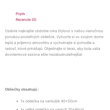
Popis
Recenzie (0)
Oslávte najkrajšie obdobie roka štýlovo s našou vianočnou
ponukou posteľných obliečok. Vytvorte si vo svojom dome
teplú a príjemnú atmosféru a vychutnajte si pohodlie a
radosť, ktoré prinášajú. Objednajte si teraz, aby bola vaša
dovolenková sezóna ešte nezabudnuteľnejšia!
Obliečky obsahujú :
1x obliečka na vankúšik 40x50cm
1x veľká obliečka na vankúš 70x90cm