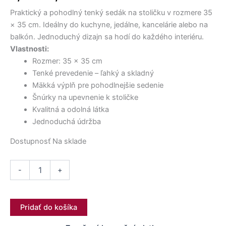
2,90 €.
7,50 €.
18,00 €.
2,60 €.
4,50 €.
12,00 €.
bola:
je:
stoličku
Praktický a pohodlný tenký sedák na stoličku v rozmere 35
35×35
5,00 €.
2,20 €.
cm
× 35 cm. Ideálny do kuchyne, jedálne, kancelárie alebo na
Čerstvá
balkón. Jednoduchý dizajn sa hodí do každého interiéru.
zelená
Vlastnosti:
Rozmer: 35 × 35 cm
Tenké prevedenie – ľahký a skladný
Mäkká výplň pre pohodlnejšie sedenie
Šnúrky na upevnenie k stoličke
Kvalitná a odolná látka
Jednoduchá údržba
Dostupnosť
Na sklade
-
+
Pridať do košíka