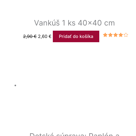
Vankúš 1 ks 40×40 cm
2,90
€
2,60
€
Pridať do košíka
Hodnotenie
4.00
z 5
Detská súprava: Paplón a