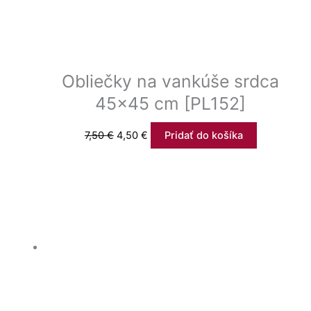
Obliečky na vankúše srdca
45×45 cm [PL152]
7,50
€
4,50
€
Pridať do košíka