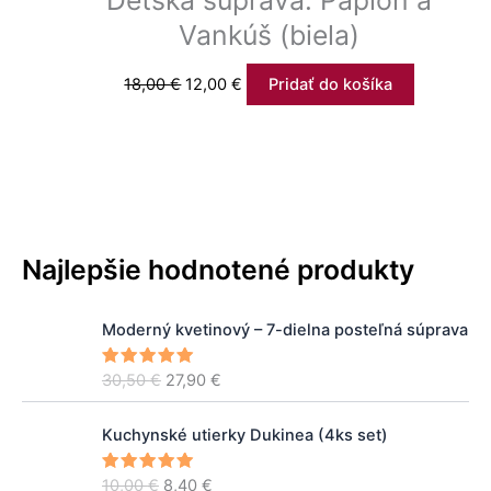
Vankúš (biela)
18,00
€
12,00
€
Pridať do košíka
Najlepšie hodnotené produkty
P
A
Moderný kvetinový – 7-dielna posteľná súprava
ô
k
v
t
30,50
€
27,90
€
Hodnoteni
o
u
e
5.00
z 5
d
á
P
A
n
l
Kuchynské utierky Dukinea (4ks set)
ô
k
á
n
v
t
c
a
10,00
€
8,40
€
Hodnoteni