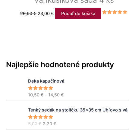
26,90
€
23,00
€
Pridať do košíka
Hodnotenie
4.71
z 5
Najlepšie hodnotené produkty
P
Deka kapučínová
r
i
10,50
€
–
14,50
€
Hodnoteni
c
e
5.00
z 5
e
P
A
r
Tenký sedák na stoličku 35×35 cm Uhľovo sivá
ô
k
a
v
t
n
5,00
€
2,20
€
Hodnoteni
o
u
e
5.00
z 5
g
d
á