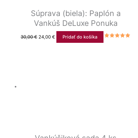
Súprava (biela): Paplón a
Vankúš DeLuxe Ponuka
30,00
€
24,00
€
Pridať do košíka
Hodnotenie
5.00
z 5
Vankúšiková sada 4 ks