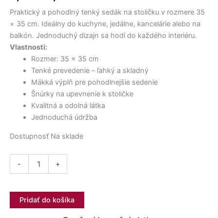
30,00 €.
26,90 €.
25,90 €.
24,00 €.
23,00 €.
17,50 €.
bola:
je:
stoličku
Praktický a pohodlný tenký sedák na stoličku v rozmere 35
35×35
5,00 €.
2,20 €.
cm
× 35 cm. Ideálny do kuchyne, jedálne, kancelárie alebo na
Klasická
balkón. Jednoduchý dizajn sa hodí do každého interiéru.
červená
Vlastnosti:
Rozmer: 35 × 35 cm
Tenké prevedenie – ľahký a skladný
Mäkká výplň pre pohodlnejšie sedenie
Šnúrky na upevnenie k stoličke
Kvalitná a odolná látka
Jednoduchá údržba
Dostupnosť
Na sklade
-
+
Pridať do košíka