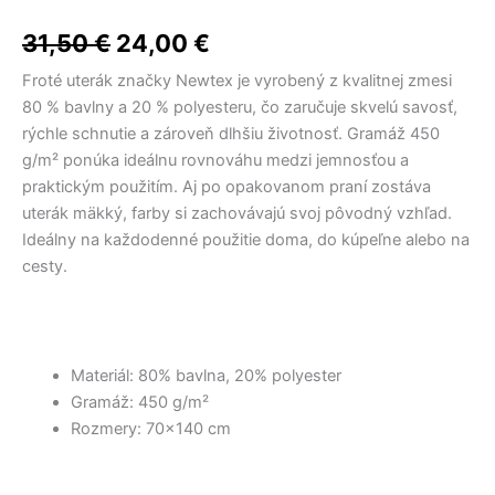
9,00 €.
12,40 €.
6,50 €.
8,40 €.
bola:
je:
6-
KUSOVÁ
31,50
€
24,00
€
31,50 €.
24,00 €.
SADA
D62457
Froté uterák značky Newtex je vyrobený z kvalitnej zmesi
80 % bavlny a 20 % polyesteru, čo zaručuje skvelú savosť,
rýchle schnutie a zároveň dlhšiu životnosť. Gramáž 450
g/m² ponúka ideálnu rovnováhu medzi jemnosťou a
praktickým použitím. Aj po opakovanom praní zostáva
uterák mäkký, farby si zachovávajú svoj pôvodný vzhľad.
Ideálny na každodenné použitie doma, do kúpeľne alebo na
cesty.
Materiál: 80% bavlna, 20% polyester
Gramáž: 450 g/m²
Rozmery: 70×140 cm