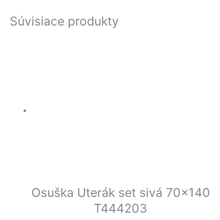
Súvisiace produkty
Osuška Uterák set sivá 70×140
T444203