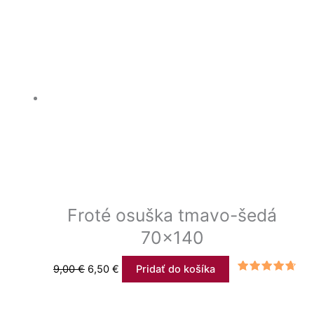
Froté osuška tmavo-šedá
70×140
9,00
€
6,50
€
Pridať do košíka
Hodnotenie
4.43
z 5