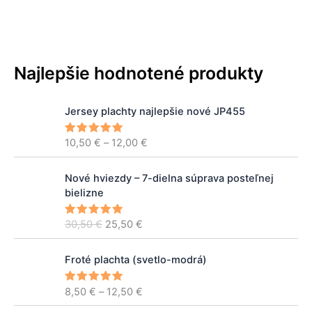
Najlepšie hodnotené produkty
P
Jersey plachty najlepšie nové JP455
r
i
10,50
€
–
12,00
€
Hodnoteni
c
e
5.00
z 5
e
P
A
r
Nové hviezdy – 7-dielna súprava posteľnej
ô
k
a
bielizne
v
t
n
o
u
g
30,50
€
25,50
€
Hodnoteni
d
á
e
5.00
z 5
e
n
l
:
P
á
n
Froté plachta (svetlo-modrá)
1
r
c
a
0
i
e
c
8,50
€
–
12,50
€
Hodnoteni
,
c
e
5.00
z 5
n
e
5
e