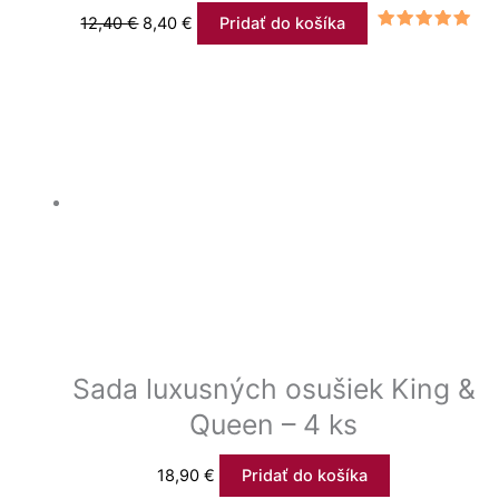
12,40
€
8,40
€
Pridať do košíka
Hodnotenie
5.00
z 5
Sada luxusných osušiek King &
Queen – 4 ks
18,90
€
Pridať do košíka