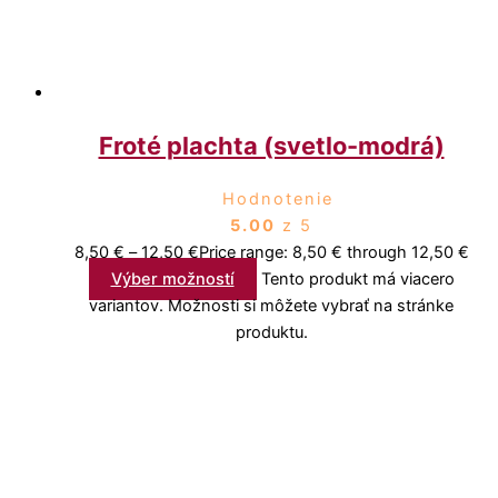
Froté plachta (svetlo-modrá)
Hodnotenie
5.00
z 5
8,50
€
–
12,50
€
Price range: 8,50 € through 12,50 €
Výber možností
Tento produkt má viacero
variantov. Možnosti si môžete vybrať na stránke
produktu.