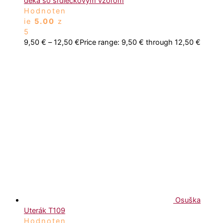
deka so srdiečkovým vzorom
Hodnoten
ie
5.00
z
5
9,50
€
–
12,50
€
Price range: 9,50 € through 12,50 €
Osuška
Uterák T109
Hodnoten