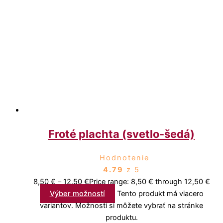
Froté plachta (svetlo-šedá)
Hodnotenie
4.79
z 5
8,50
€
–
12,50
€
Price range: 8,50 € through 12,50 €
Výber možností
Tento produkt má viacero
variantov. Možnosti si môžete vybrať na stránke
produktu.