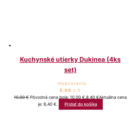
Kuchynské utierky Dukinea (4ks
set)
Hodnotenie
5.00
z 5
10,00
€
Pôvodná cena bola: 10,00 €.
8,40
€
Aktuálna cena
je: 8,40 €.
Pridať do košíka