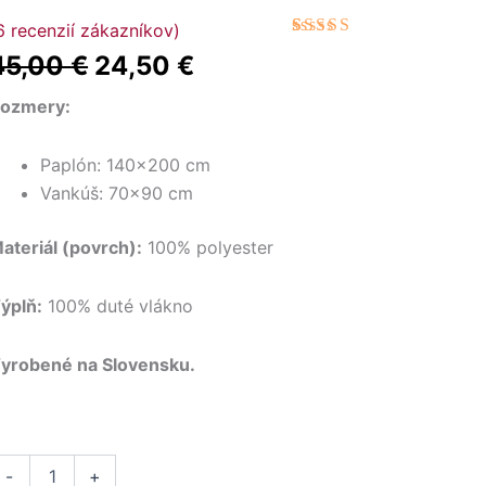
nožstvo
6
recenzií zákazníkov)
Pôvodná
Aktuálna
imná
Hodnotenie
6
45,00
€
24,50
€
4.83
z 5 na
úprava:
cena
cena
základe
aplón
zákazníckych
ozmery:
bola:
je:
recenzií
ankúš
iela)
45,00 €.
24,50 €.
Paplón: 140×200 cm
Vankúš: 70×90 cm
ateriál (povrch):
100% polyester
ýplň:
100% duté vlákno
yrobené na Slovensku.
-
+