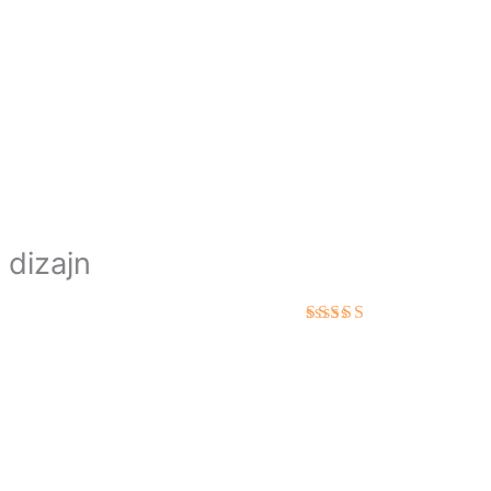
dizajn
Hodnotenie
5.00
z 5