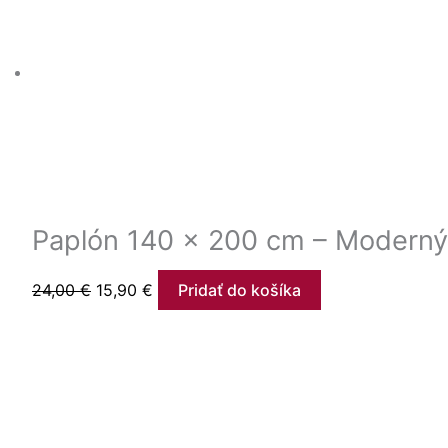
Paplón 140 x 200 cm – Moderný 
24,00
€
15,90
€
Pridať do košíka