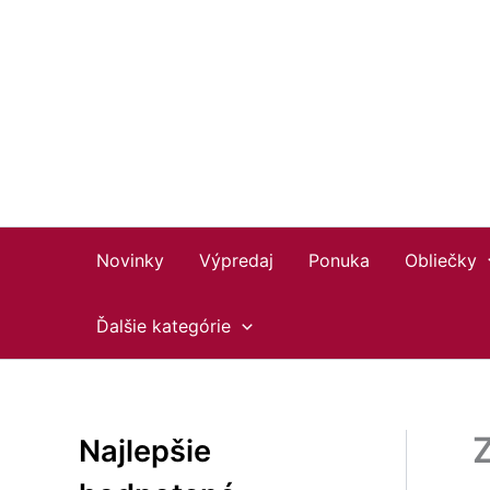
Preskočiť
Facebook
Instagram
YouTube
na
obsah
Novinky
Výpredaj
Ponuka
Obliečky
Ďalšie kategórie
Z
Najlepšie