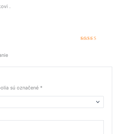
nie
4
z 5
ovi .
Hodnotenie
5
z 5
anie
olia sú označené
*