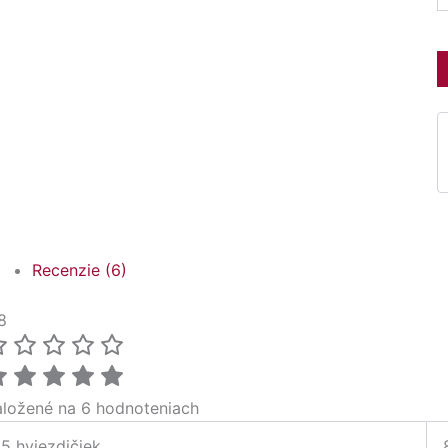
Recenzie (6)
8
aložené na 6 hodnoteniach
5 hviezdičiek