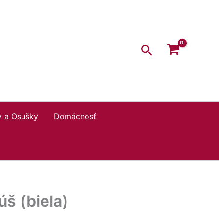
,00 €.
24,50 €.
a
Vankúš
(biela)
Hľadať
y a Osušky
Domácnosť
š (biela)