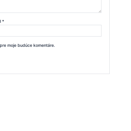
il
*
i pre moje budúce komentáre.