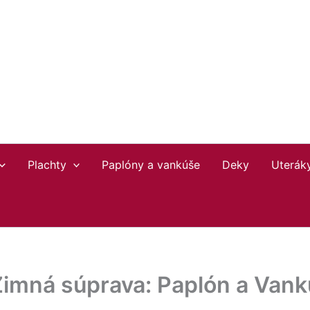
45
Plachty
Paplóny a vankúše
Deky
Uterák
imná súprava: Paplón a Vankú