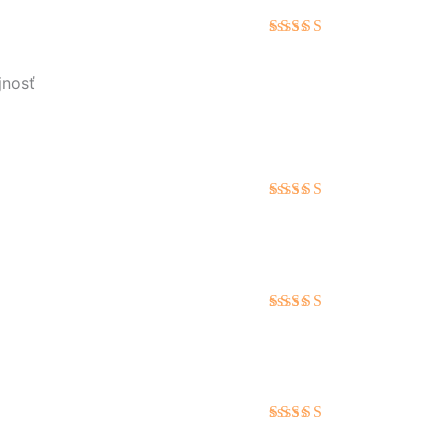
Hodnotenie
5
z 5
jnosť
Hodnotenie
5
z 5
Hodnotenie
5
z 5
Hodnote