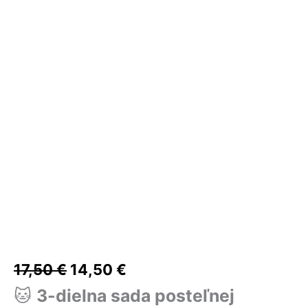
17,50 €.
18,50 €.
32,50 €.
12,90 €.
12,50 €.
19,90 €.
bola:
je:
17,50 €.
14,50 €.
17,50
€
14,50
€
🐱
3-dielna sada posteľnej