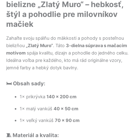
bielizne „Zlatý Muro“ – hebkosť,
štýl a pohodlie pre milovníkov
mačiek
Zahaľte svoju spálňu do mäkkosti a pohody s posteľnou
bielizňou
„Zlatý Muro“
. Táto
3-dielna súprava s mačacím
motívom
spája kvalitu, dizajn a pohodlie do jedného celku.
Ideálna voľba pre každého, kto má rád originálne vzory,
jemné farby a hebký dotyk bavlny.
🛏️ Obsah sady:
1× prikrývka
140 × 200 cm
1× malý vankúš
40 × 50 cm
1× veľký vankúš
70 × 90 cm
🧵 Materiál a kvalita: