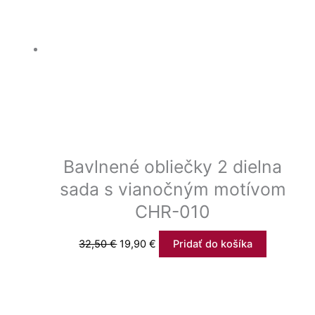
Bavlnené obliečky 2 dielna
sada s vianočným motívom
CHR-010
32,50
€
19,90
€
Pridať do košíka