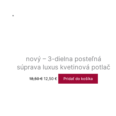
nový – 3-dielna posteľná
súprava luxus kvetinová potlač
18,50
€
12,50
€
Pridať do košíka