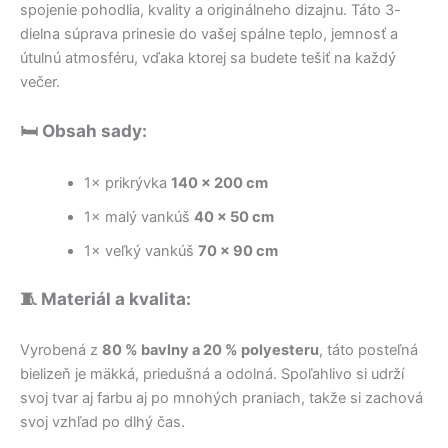
spojenie pohodlia, kvality a originálneho dizajnu. Táto 3-
dielna súprava prinesie do vašej spálne teplo, jemnosť a
útulnú atmosféru, vďaka ktorej sa budete tešiť na každý
večer.
🛏️ Obsah sady:
1× prikrývka
140 × 200 cm
1× malý vankúš
40 × 50 cm
1× veľký vankúš
70 × 90 cm
🧵 Materiál a kvalita:
Vyrobená z
80 % bavlny a 20 % polyesteru
, táto posteľná
bielizeň je mäkká, priedušná a odolná. Spoľahlivo si udrží
svoj tvar aj farbu aj po mnohých praniach, takže si zachová
svoj vzhľad po dlhý čas.