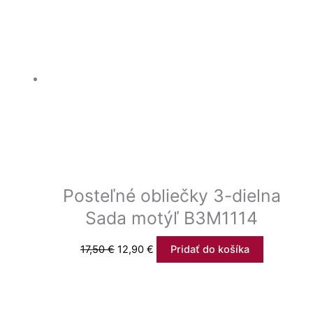
Posteľné obliečky 3-dielna
Sada motýľ B3M1114
17,50
€
12,90
€
Pridať do košíka