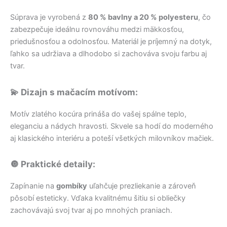
Súprava je vyrobená z
80 % bavlny a 20 % polyesteru
, čo
zabezpečuje ideálnu rovnováhu medzi mäkkosťou,
priedušnosťou a odolnosťou. Materiál je príjemný na dotyk,
ľahko sa udržiava a dlhodobo si zachováva svoju farbu aj
tvar.
💫 Dizajn s mačacím motívom:
Motív zlatého kocúra prináša do vašej spálne teplo,
eleganciu a nádych hravosti. Skvele sa hodí do moderného
aj klasického interiéru a poteší všetkých milovníkov mačiek.
🔘 Praktické detaily:
Zapínanie na
gombíky
uľahčuje prezliekanie a zároveň
pôsobí esteticky. Vďaka kvalitnému šitiu si obliečky
zachovávajú svoj tvar aj po mnohých praniach.