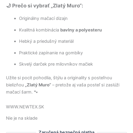
🌙 Prečo si vybrať „Zlatý Muro“:
Originálny mačací dizajn
Kvalitná kombinácia
bavlny a polyesteru
Hebký a priedušný materiál
Praktické zapínanie na gombíky
Skvelý darček pre milovníkov mačiek
Užite si pocit pohodlia, štýlu a originality s posteľnou
bielizňou
„Zlatý Muro“
– pretože aj vaša posteľ si zaslúži
mačací šarm. 🐾
WWW.NEWTEX.SK
Nie je na sklade
Zaručená bezpečná platba