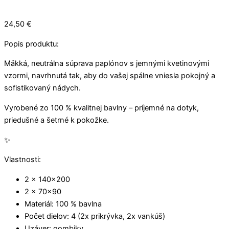
€
.
€
u
o
o
.
€
.
g
u
u
.
h
g
g
24,50
€
1
h
h
Popis produktu:
0
3
1
,
1
4
Mäkká, neutrálna súprava paplónov s jemnými kvetinovými
5
,
,
vzormi, navrhnutá tak, aby do vašej spálne vniesla pokojný a
0
9
5
0
0
sofistikovaný nádych.
€
Vyrobené zo 100 % kvalitnej bavlny – príjemné na dotyk,
€
€
priedušné a šetrné k pokožke.
✨
Vlastnosti:
2 x 140×200
2 x 70×90
Materiál: 100 % bavlna
Počet dielov: 4 (2x prikrývka, 2x vankúš)
Uzáver: gombiky