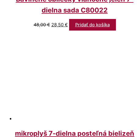
dielna sada C80022
48,00
€
28,50
€
Pridať do košíka
mikroplyš 7-dielna posteľná bielizeň