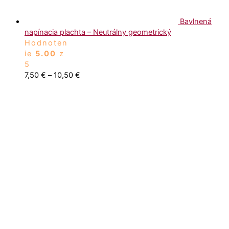
Bavlnená
napínacia plachta – Neutrálny geometrický
Hodnoten
ie
5.00
z
5
7,50
€
–
10,50
€