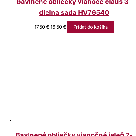
bavlnené obliečky vianoce claus 3-
dielna sada HV76540
17,50
€
16,50
€
Pridať do košíka
Bavlnené obliečky vianočné jeleň 7-