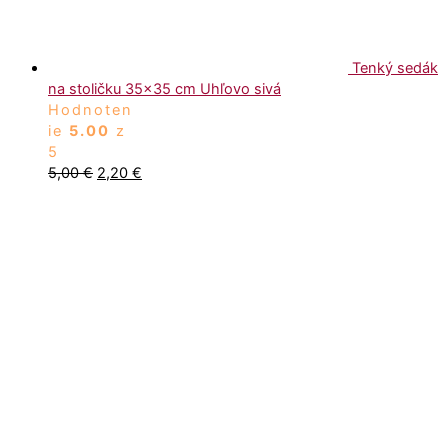
Tenký sedák
na stoličku 35×35 cm Uhľovo sivá
Hodnoten
ie
5.00
z
5
5,00
€
2,20
€