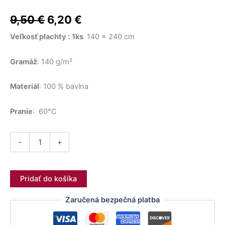
49,50 €.
12,50 €.
through
9,90 €.
45,50 €.
viacero
bola:
je:
bez
13,90 €
variantov.
gumičky
9,50
€
6,20
€
9,50 €.
6,20 €.
140x240cm
Možnosti
BP103
Veľkosť plachty :
1ks
140 x 240 cm
si
môžete
vybrať
Gramáž
: 140 g/m²
na
stránke
Materiál
: 100 % bavlna
produktu.
Pranie
: 60°C
-
+
Pridať do košíka
Zaručená bezpečná platba