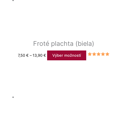
Froté plachta (biela)
7,50
€
–
13,90
€
Výber možností
Hodnotenie
4.81
z 5