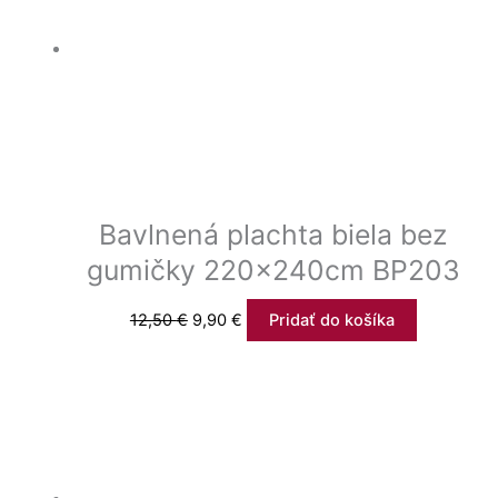
Bavlnená plachta biela bez
gumičky 220x240cm BP203
12,50
€
9,90
€
Pridať do košíka