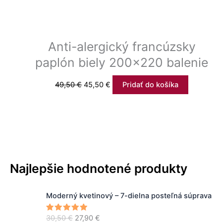
Anti-alergický francúzsky
paplón biely 200×220 balenie
49,50
€
45,50
€
Pridať do košíka
Najlepšie hodnotené produkty
P
A
Moderný kvetinový – 7-dielna posteľná súprava
ô
k
v
t
30,50
€
27,90
€
Hodnoteni