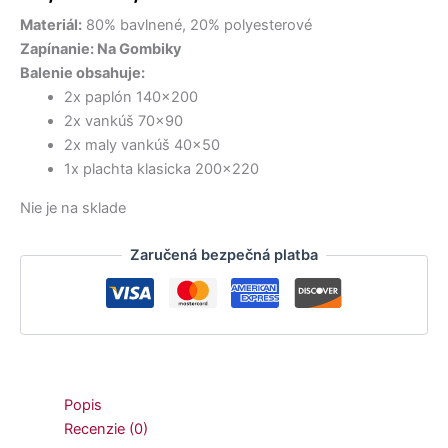
15,50 €.
22,00 €.
36,50 €.
10,50 €.
27,90 €.
14,50 €.
bola:
je:
Materiál:
80% bavlnené, 20% polyesterové
30,90 €.
27,90 €.
Zapínanie: Na Gombiky
Balenie obsahuje:
2x paplón 140×200
2x vankúš 70×90
2x maly vankúš 40×50
1x plachta klasicka 200×220
Nie je na sklade
Zaručená bezpečná platba
Popis
Recenzie (0)