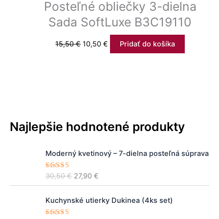
Posteľné obliečky 3-dielna
Sada SoftLuxe B3C19110
15,50
€
10,50
€
Pridať do košíka
Najlepšie hodnotené produkty
P
A
Moderný kvetinový – 7-dielna posteľná súprava
ô
k
v
t
30,50
€
27,90
€
Hodnoteni
o
u
e
5.00
z 5
d
á
P
A
n
l
Kuchynské utierky Dukinea (4ks set)
ô
k
á
n
v
t