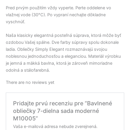
Pred prvým použitím vždy vyperte. Perte oddelene vo
vlažnej vode (30°C). Po vypraní nechajte dôkladne
vyschnúť.
Naša klasicky elegantná posteľná súprava, ktorá môže byť
ozdobou Vašej spálne. Dve farby súpravy spolu dokonale
ladia. Obliečky Simply Elegant rozmaznávajú svojou
noblesnou jednoduchosťou a eleganciou. Materiál výrobku
je jemná a mäkká bavlna, ktorá je zároveň mimoriadne
odolná a stálofarebná.
There are no reviews yet
Pridajte prvú recenziu pre “Bavlnené
obliečky 7-dielna sada moderné
M10005”
Vaša e-mailová adresa nebude zverejnená.