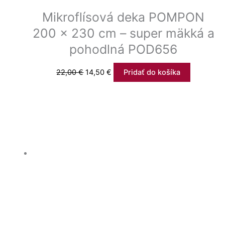
Mikroflísová deka POMPON
200 x 230 cm – super mäkká a
pohodlná POD656
22,00
€
14,50
€
Pridať do košíka