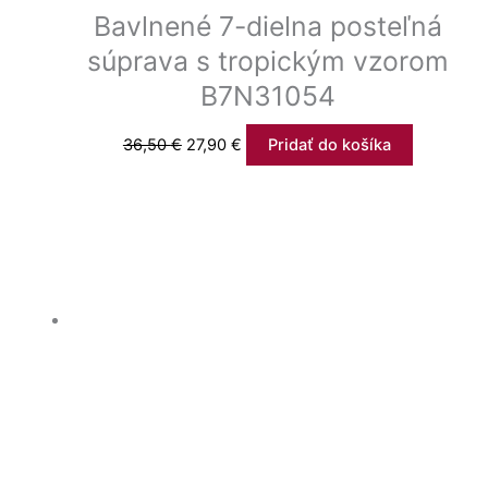
Bavlnené 7-dielna posteľná
súprava s tropickým vzorom
B7N31054
36,50
€
27,90
€
Pridať do košíka