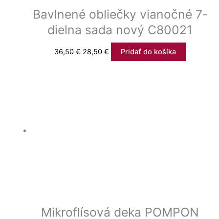
Bavlnené obliečky vianočné 7-
dielna sada nový C80021
36,50
€
28,50
€
Pridať do košíka
Mikroflísová deka POMPON