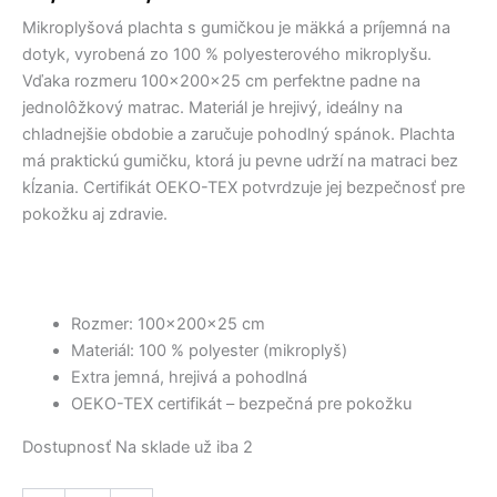
36,50 €.
15,00 €.
15,00 €.
9,50 €.
11,60 €.
28,50 €.
bola:
je:
gumičkou
Mikroplyšová plachta s gumičkou je mäkká a príjemná na
18,00 €.
12,00 €.
dotyk, vyrobená zo 100 % polyesterového mikroplyšu.
Vďaka rozmeru 100x200x25 cm perfektne padne na
jednolôžkový matrac. Materiál je hrejivý, ideálny na
chladnejšie obdobie a zaručuje pohodlný spánok. Plachta
má praktickú gumičku, ktorá ju pevne udrží na matraci bez
kĺzania. Certifikát OEKO-TEX potvrdzuje jej bezpečnosť pre
pokožku aj zdravie.
Rozmer: 100x200x25 cm
Materiál: 100 % polyester (mikroplyš)
Extra jemná, hrejivá a pohodlná
OEKO-TEX certifikát – bezpečná pre pokožku
Dostupnosť
Na sklade už iba 2