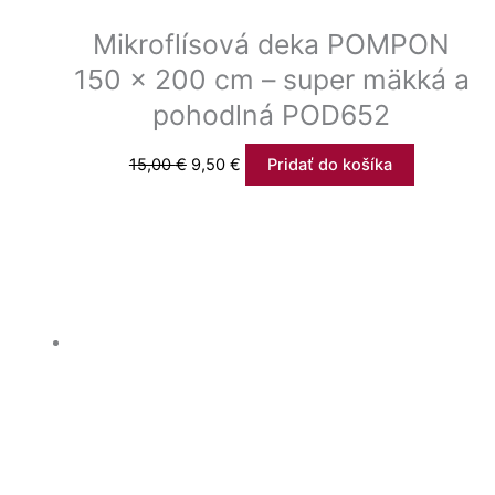
Mikroflísová deka POMPON
150 x 200 cm – super mäkká a
pohodlná POD652
15,00
€
9,50
€
Pridať do košíka