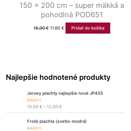
150 x 200 cm – super mäkká a
pohodlná POD651
15,00
€
11,60
€
Pridať do košíka
Najlepšie hodnotené produkty
P
Jersey plachty najlepšie nové JP455
r
i
10,50
€
–
12,00
€
Hodnoteni
c
e
5.00
z 5
e
P
r
Froté plachta (svetlo-modrá)
r
a
i