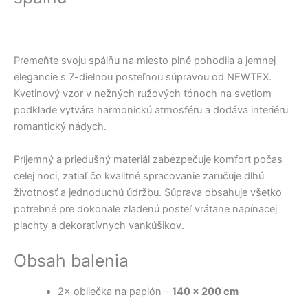
Premeňte svoju spálňu na miesto plné pohodlia a jemnej
elegancie s 7-dielnou posteľnou súpravou od NEWTEX.
Kvetinový vzor v nežných ružových tónoch na svetlom
podklade vytvára harmonickú atmosféru a dodáva interiéru
romantický nádych.
Príjemný a priedušný materiál zabezpečuje komfort počas
celej noci, zatiaľ čo kvalitné spracovanie zaručuje dlhú
životnosť a jednoduchú údržbu. Súprava obsahuje všetko
potrebné pre dokonale zladenú posteľ vrátane napínacej
plachty a dekoratívnych vankúšikov.
Obsah balenia
2× obliečka na paplón –
140 × 200 cm