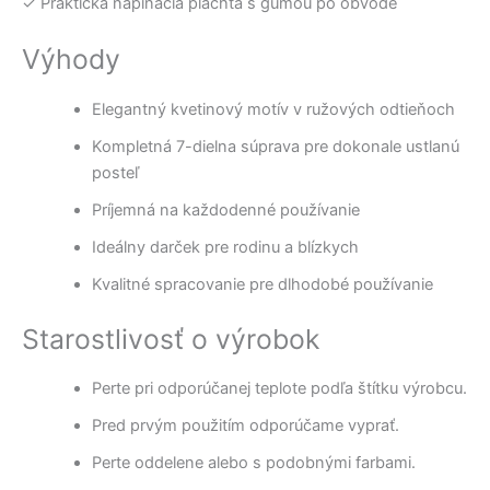
✓ Praktická napínacia plachta s gumou po obvode
Výhody
Elegantný kvetinový motív v ružových odtieňoch
Kompletná 7-dielna súprava pre dokonale ustlanú
posteľ
Príjemná na každodenné používanie
Ideálny darček pre rodinu a blízkych
Kvalitné spracovanie pre dlhodobé používanie
Starostlivosť o výrobok
Perte pri odporúčanej teplote podľa štítku výrobcu.
Pred prvým použitím odporúčame vyprať.
Perte oddelene alebo s podobnými farbami.