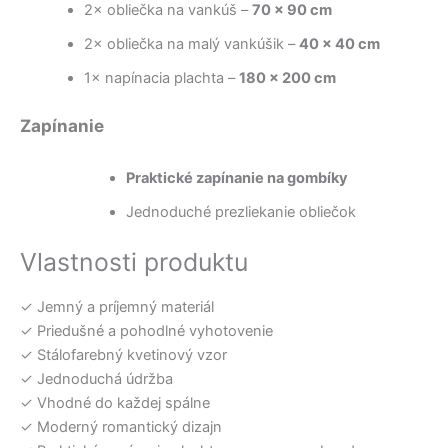
2× obliečka na vankúš –
70 × 90 cm
2× obliečka na malý vankúšik –
40 × 40 cm
1× napínacia plachta –
180 × 200 cm
Zapínanie
Praktické zapínanie na gombíky
Jednoduché prezliekanie obliečok
Vlastnosti produktu
✓ Jemný a príjemný materiál
✓ Priedušné a pohodlné vyhotovenie
✓ Stálofarebný kvetinový vzor
✓ Jednoduchá údržba
✓ Vhodné do každej spálne
✓ Moderný romantický dizajn