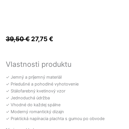
12,50 €.
34,00 €.
36,00 €.
5,00 €.
27,90 €.
32,00 €.
bola:
je:
39,50 €.
27,75 €.
39,50
€
27,75
€
Vlastnosti produktu
✓ Jemný a príjemný materiál
✓ Priedušné a pohodlné vyhotovenie
✓ Stálofarebný kvetinový vzor
✓ Jednoduchá údržba
✓ Vhodné do každej spálne
✓ Moderný romantický dizajn
✓ Praktická napínacia plachta s gumou po obvode