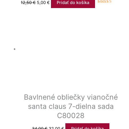
12,50
€
5,00
€
Pridať do košíka
Hodnotenie
4.33
z 5
Bavlnené obliečky vianočné
santa claus 7-dielna sada
C80028
34,00
€
32,00
€
Pridať do košíka