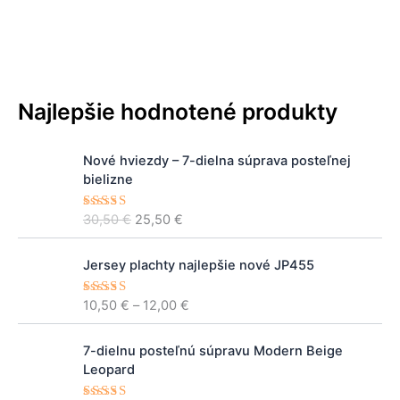
Najlepšie hodnotené produkty
P
A
Nové hviezdy – 7-dielna súprava posteľnej
ô
k
bielizne
v
t
o
u
30,50
€
25,50
€
Hodnoteni
d
á
e
5.00
z 5
n
l
P
á
n
Jersey plachty najlepšie nové JP455
r
c
a
i
e
c
10,50
€
–
12,00
€
Hodnoteni
c
e
5.00
z 5
n
e
e
a
n
P
A
r
7-dielnu posteľnú súpravu Modern Beige
b
a
ô
k
a
Leopard
o
j
v
t
n
l
e
o
u