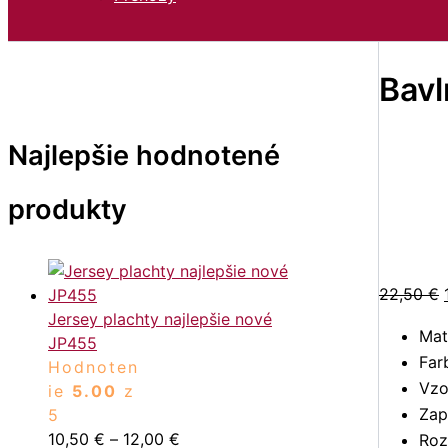
Bavl
Najlepšie hodnotené
produkty
22,50
€
Jersey plachty najlepšie nové
Mat
JP455
Far
Hodnoten
Vzo
ie
5.00
z
Zap
5
10,50
€
–
12,00
€
Roz