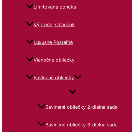
0
5
5
0
0
r
h
Limitovaná ponuka
0
0
€
o
r
€
.
€
€
u
o
Výpredaj Obliečok
.
€
€
.
.
g
u
.
.
h
g
1
h
Luxusné Posteľné
2
1
,
2
Vianočné obliečky
5
,
0
0
0
Bavlnené obliečky
€
€
Bavlnené obliečky 2-dielna sada
Bavlnené obliečky 3-dielna sada