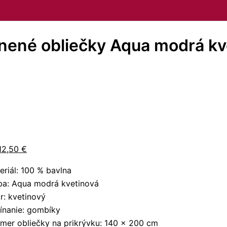
nené obliečky Aqua modrá k
12,50
€
eriál: 100 % bavlna
ba: Aqua modrá kvetinová
r: kvetinový
ínanie: gombíky
mer obliečky na prikrývku: 140 × 200 cm