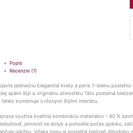
Popis
Recenzie (1)
bjavte jedinečnú Elegantné kvety a perie 7-dielnu posteľ
šej spálni štýl a originálnu atmosféru Táto posteľná biel
 ľahko kombinuje s rôznymi štýlmi interiéru.
prava využíva kvalitnú kombináciu materiálov – 80 % bavl
iedušnosť, jemnosť na dotyk a pohodlie počas spánku, zati
ahčuje údržbu. Vďaka tomu si posteľná bielizeň dlhodobo z