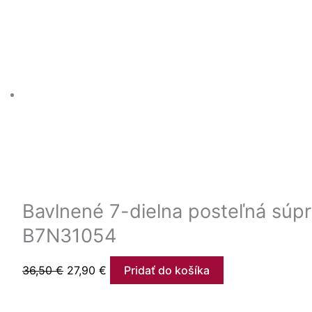
Bavlnené 7-dielna posteľná súp
B7N31054
36,50
€
27,90
€
Pridať do košíka