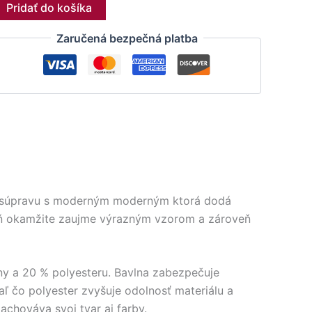
Pridať do košíka
Zaručená bezpečná platba
nú súpravu s moderným moderným ktorá dodá
izeň okamžite zaujme výrazným vzorom a zároveň
ny a 20 % polyesteru. Bavlna zabezpečuje
aľ čo polyester zvyšuje odolnosť materiálu a
achováva svoj tvar aj farby.