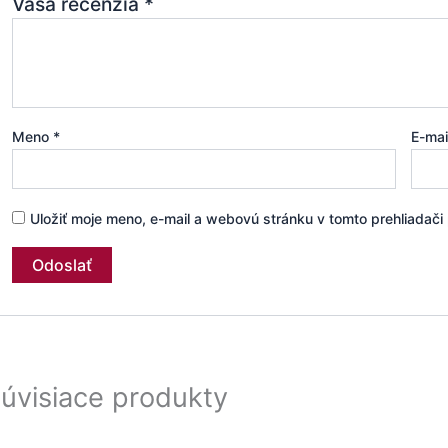
Vaša recenzia
*
Meno
*
E-ma
Uložiť moje meno, e-mail a webovú stránku v tomto prehliadač
úvisiace produkty