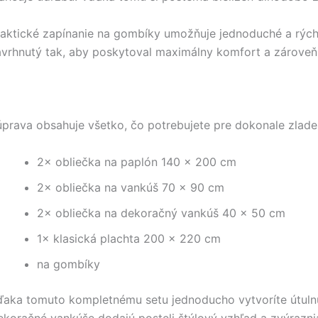
aktické zapínanie na gombíky umožňuje jednoduché a rýchl
vrhnutý tak, aby poskytoval maximálny komfort a zároveň 
prava obsahuje všetko, čo potrebujete pre dokonale zlade
2× obliečka na paplón 140 × 200 cm
2× obliečka na vankúš 70 × 90 cm
2× obliečka na dekoračný vankúš 40 × 50 cm
1× klasická plachta 200 × 220 cm
na gombíky
ďaka tomuto kompletnému setu jednoducho vytvoríte útulnú
koračné vankúše dodajú posteli štýlový vzhľad a zvýraznia