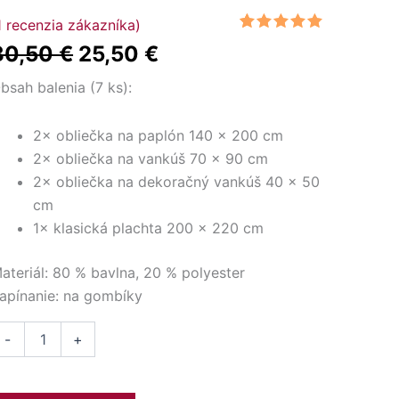
nožstvo
1
recenzia zákazníka)
Pôvodná
Aktuálna
legantné
Hodnotenie
1
30,50
€
25,50
€
vety
5.00
z 5 na
cena
cena
základe
zákazníckej
bsah balenia (7 ks):
erie
bola:
je:
recenzie
-
30,50 €.
25,50 €.
2× obliečka na paplón 140 × 200 cm
ielna
2× obliečka na vankúš 70 × 90 cm
osteľná
2× obliečka na dekoračný vankúš 40 × 50
úprava
cm
1× klasická plachta 200 × 220 cm
ateriál: 80 % bavlna, 20 % polyester
apínanie: na gombíky
-
+