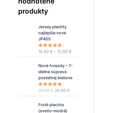
hodnotené
produkty
P
Jersey plachty
r
najlepšie nové
i
JP455
c
e
10,50
€
–
12,00
€
Hodnotenie
r
5.00
z 5
a
P
A
Nové hviezdy – 7-
n
ô
k
dielna súprava
g
v
t
posteľnej bielizne
e
o
u
:
d
á
30,50
€
25,50
€
1
Hodnotenie
n
l
5.00
z 5
0
á
n
P
,
Froté plachta
c
a
r
5
(svetlo-modrá)
e
c