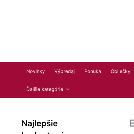
Preskočiť
Facebook
Instagram
YouTube
na
obsah
Novinky
Výpredaj
Ponuka
Obliečky
Ďalšie kategórie
E
Najlepšie