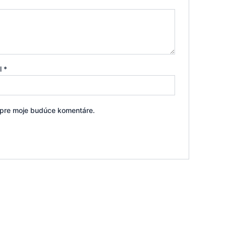
il
*
i pre moje budúce komentáre.