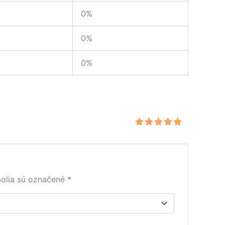
0%
0%
0%
Hodnotenie
5
z 5
olia sú označené
*