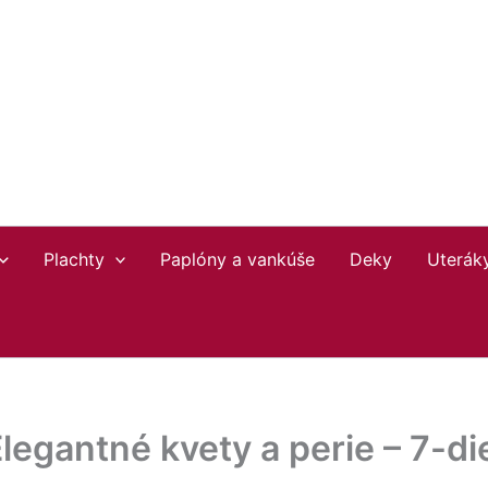
3
Plachty
Paplóny a vankúše
Deky
Uterák
legantné kvety a perie – 7-d