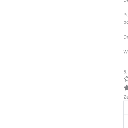
Po
po
Do
W
5,
Z