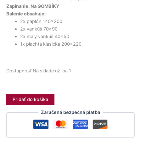
Zapínanie: Na GOMBÍKY
Balenie obsahuje:
2x paplón 140×200
2x vankúš 70×90
2x maly vankúš 40×50
1x plachta klasicka 200×220
Dostupnosť
Na sklade už iba 1
Pridať do košíka
Zaručená bezpečná platba