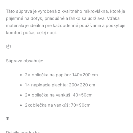
Táto súprava je vyrobená z kvalitného mikrovlákna, ktoré je
príjemné na dotyk, priedušné a ľahko sa udržiava. Vďaka
materiálu je ideálna pre každodenné používanie a poskytuje
komfort počas celej noci.
📦
Súprava obsahuje:
2× obliečka na paplón: 140×200 cm
1× napínacia plachta: 200×220 cm
2× obliečka na vankúš: 40x50cm
2xobliečka na vankúš: 70x90cm
🧵
Detaily produktu: