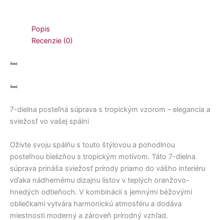
Popis
Recenzie (0)
🛏️
🛏️
7-dielna posteľná súprava s tropickým vzorom – elegancia a
sviežosť vo vašej spálni
Oživte svoju spálňu s touto štýlovou a pohodlnou
posteľnou bielizňou s tropickým motívom. Táto 7-dielna
súprava prináša sviežosť prírody priamo do vášho interiéru
vďaka nádhernému dizajnu listov v teplých oranžovo-
hnedých odtieňoch. V kombinácii s jemnými béžovými
obliečkami vytvára harmonickú atmosféru a dodáva
miestnosti moderný a zároveň prírodný vzhľad.