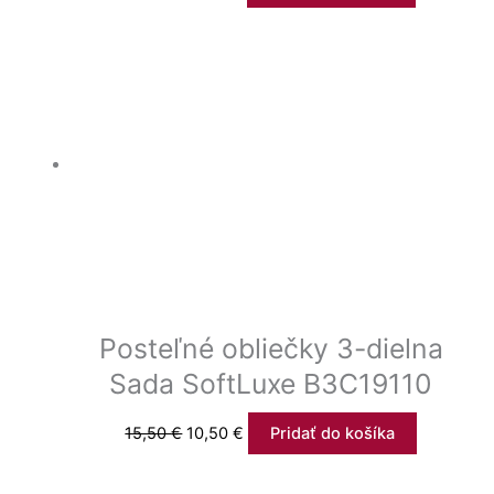
Posteľné obliečky 3-dielna
Sada SoftLuxe B3C19110
15,50
€
10,50
€
Pridať do košíka