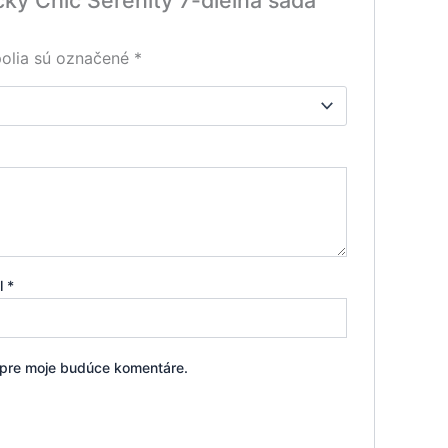
olia sú označené
*
il
*
i pre moje budúce komentáre.