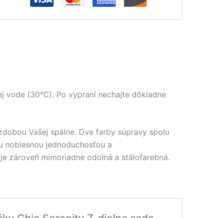
j vode (30°C). Po vypraní nechajte dôkladne
zdobou Vašej spálne. Dve farby súpravy spolu
ou noblesnou jednoduchosťou a
 je zároveň mimoriadne odolná a stálofarebná.
čky Chic Serenity 7-dielna sada