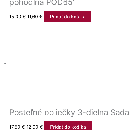
pohodlná POD651
15,00
€
11,60
€
Pridať do košíka
Posteľné obliečky 3-dielna Sad
17,50
€
12,90
€
Pridať do košíka