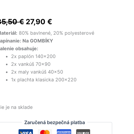
Pôvodná
Aktuálna
35,50
€
27,90
€
cena
cena
ateriál:
80% bavlnené, 20% polyesterové
apínanie: Na GOMBÍKY
bola:
je:
alenie obsahuje:
35,50 €.
27,90 €.
2x paplón 140×200
2x vankúš 70×90
2x maly vankúš 40×50
1x plachta klasicka 200×220
ie je na sklade
Zaručená bezpečná platba