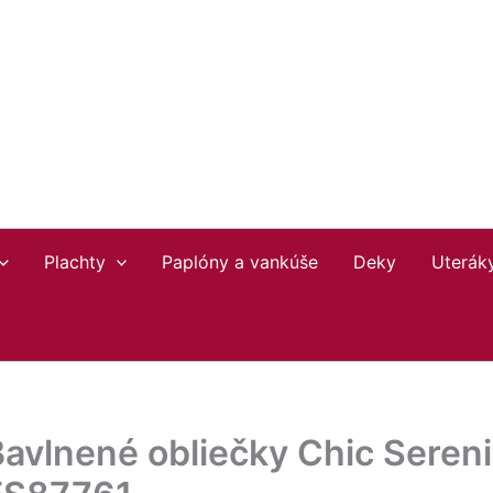
Plachty
Paplóny a vankúše
Deky
Uterák
avlnené obliečky Chic Sereni