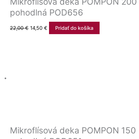
Mikroflísová deka POMPON 200 
pohodlná POD656
22,00
€
14,50
€
Pridať do košíka
Mikroflísová deka POMPON 150 