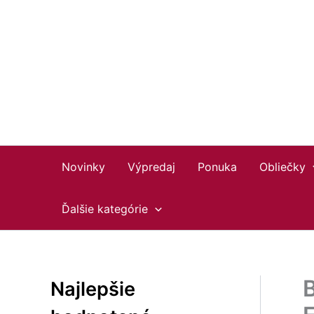
Preskočiť
Facebook
Instagram
YouTube
na
obsah
Novinky
Výpredaj
Ponuka
Obliečky
Ďalšie kategórie
B
Najlepšie