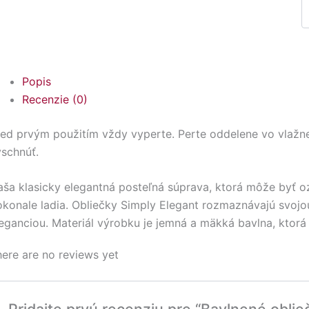
Popis
Recenzie (0)
ed prvým použitím vždy vyperte. Perte oddelene vo vlažne
schnúť.
ša klasicky elegantná posteľná súprava, ktorá môže byť o
okonale ladia. Obliečky Simply Elegant rozmaznávajú svoj
eganciou. Materiál výrobku je jemná a mäkká bavlna, ktorá
ere are no reviews yet
Pridajte prvú recenziu pre “Bavlnené oblie