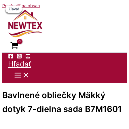
Preskočiť na obsah
Zľava!
Zľava!
Zľava!
Zľava!
Zľava!
Hľadať
Bavlnené obliečky Mäkký
dotyk 7-dielna sada B7M1601