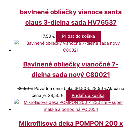
bavlnené obliečky vianoce santa
claus 3-dielna sada HV76537
17,50
€
Pridať do košíka
Bavlnené obliečky vianočné 7-
dielna sada nový C80021
36,50
€
Pôvodná cena bola: 36,50 €.
28,50
€
Aktuálna
cena je: 28,50 €.
Pridať do košíka
Mikroflísová deka POMPON 200 x