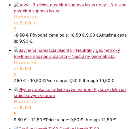
nový – 3-dielna
posteľná súprava luxus
Hodnoten
ie
5.00
z
5
18,50
€
Pôvodná cena bola: 18,50 €.
9,90
€
Aktuálna cena
je: 9,90 €.
Bavlnená napínacia plachta – Neutrálny geometrický
Hodnoten
ie
5.00
z
5
7,50
€
–
10,50
€
Price range: 7,50 € through 10,50 €
Plyšový deka so
srdiečkovým vzorom
Hodnoten
ie
5.00
z
5
9,50
€
–
12,50
€
Price range: 9,50 € through 12,50 €