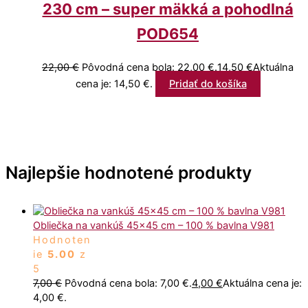
230 cm – super mäkká a pohodlná
POD654
22,00
€
Pôvodná cena bola: 22,00 €.
14,50
€
Aktuálna
cena je: 14,50 €.
Pridať do košíka
Najlepšie hodnotené produkty
Obliečka na vankúš 45x45 cm – 100 % bavlna V981
Hodnoten
ie
5.00
z
5
7,00
€
Pôvodná cena bola: 7,00 €.
4,00
€
Aktuálna cena je:
4,00 €.