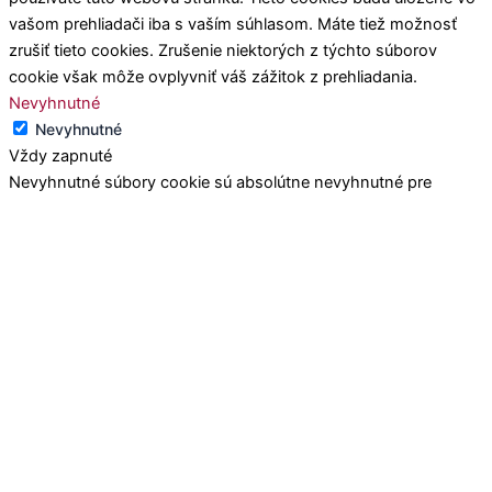
vašom prehliadači iba s vaším súhlasom. Máte tiež možnosť
zrušiť tieto cookies. Zrušenie niektorých z týchto súborov
cookie však môže ovplyvniť váš zážitok z prehliadania.
Nevyhnutné
Nevyhnutné
Vždy zapnuté
Nevyhnutné súbory cookie sú absolútne nevyhnutné pre
správne fungovanie webovej stránky. Tieto súbory cookie
anonymne zabezpečujú základné funkcie a bezpečnostné
prvky webovej stránky.
Funkčné
Funkčné
Funkčné súbory cookie pomáhajú vykonávať určité funkcie, ako
je zdieľanie obsahu webovej stránky na platformách sociálnych
médií, zhromažďovanie spätnej väzby a ďalšie funkcie tretích
strán.
Výkon
Výkon