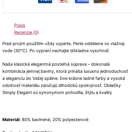
Popis
Recenzie (0)
Pred prvým použitím vždy vyperte. Perte oddelene vo vlažnej
vode (30°C). Po vypraní nechajte dôkladne vyschnúť.
Naša klasická elegantná posteľná súprava – dokonalá
kombinácia jemnej bavlny, ktorá prináša luxusnú jednoduchosť
a eleganciu do Vašej spálne. Dve krásne ladné farby a vysoká
odolnosť materiálu zaručujú dlhodobú spokojnosť. Obliečky
Simply Elegant sú synonymom pohodlia, štýlu a kvality
Materiál:
80% bavlnené, 20% polyesterové