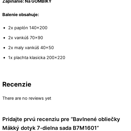
Zapínanie: Na GOMBÍKY
Balenie obsahuje:
2x paplón 140×200
2x vankúš 70×90
2x maly vankúš 40×50
1x plachta klasicka 200×220
Recenzie
There are no reviews yet
Pridajte prvú recenziu pre “Bavlnené obliečky
Mäkký dotyk 7-dielna sada B7M1601”