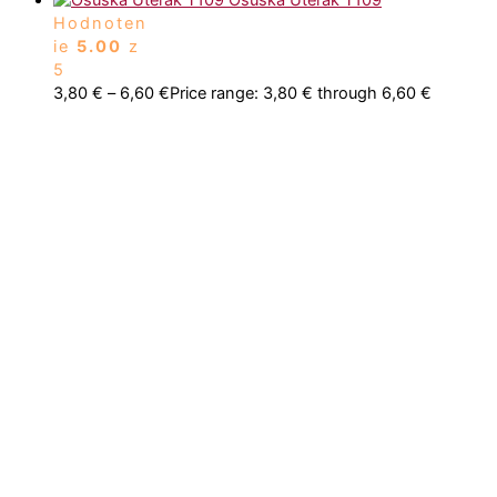
Osuška Uterák T109
Hodnoten
ie
5.00
z
5
3,80
€
–
6,60
€
Price range: 3,80 € through 6,60 €