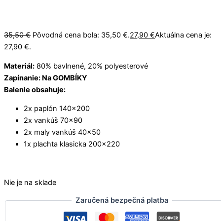
35,50
€
Pôvodná cena bola: 35,50 €.
27,90
€
Aktuálna cena je:
27,90 €.
Materiál:
80% bavlnené, 20% polyesterové
Zapínanie: Na GOMBÍKY
Balenie obsahuje:
2x paplón 140×200
2x vankúš 70×90
2x maly vankúš 40×50
1x plachta klasicka 200×220
Nie je na sklade
Zaručená bezpečná platba