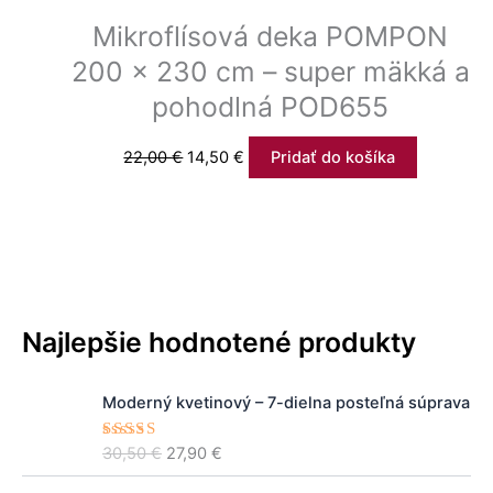
Mikroflísová deka POMPON
200 x 230 cm – super mäkká a
pohodlná POD655
22,00
€
14,50
€
Pridať do košíka
Najlepšie hodnotené produkty
P
A
Moderný kvetinový – 7-dielna posteľná súprava
ô
k
v
t
30,50
€
27,90
€
Hodnoteni
o
u
e
5.00
z 5
d
á