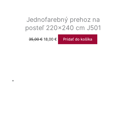
Jednofarebný prehoz na
posteľ 220×240 cm J501
35,00
€
18,00
€
Pridať do košíka