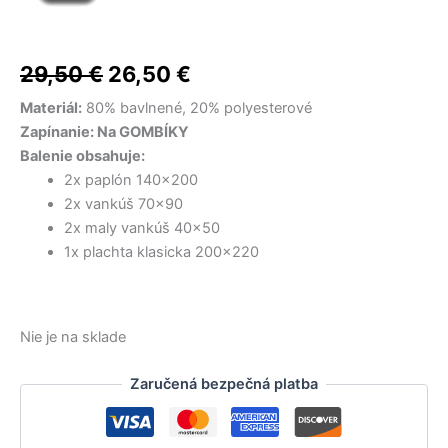
cena
cena
bola:
bola:
bola:
je:
je:
je:
48,00 €.
35,00 €.
22,00 €.
18,00 €.
14,50 €.
28,50 €.
bola:
je:
29,50
€
26,50
€
29,50 €.
26,50 €.
Materiál:
80% bavlnené, 20% polyesterové
Zapínanie: Na GOMBÍKY
Balenie obsahuje:
2x paplón 140×200
2x vankúš 70×90
2x maly vankúš 40×50
1x plachta klasicka 200×220
Nie je na sklade
Zaručená bezpečná platba