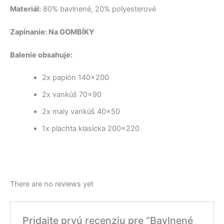
Materiál:
80% bavlnené, 20% polyesterové
Zapínanie: Na GOMBÍKY
Balenie obsahuje:
2x paplón 140×200
2x vankúš 70×90
2x maly vankúš 40×50
1x plachta klasicka 200×220
There are no reviews yet
Pridajte prvú recenziu pre “Bavlnené