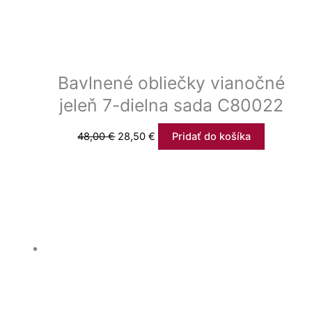
Bavlnené obliečky vianočné
jeleň 7-dielna sada C80022
48,00
€
28,50
€
Pridať do košíka