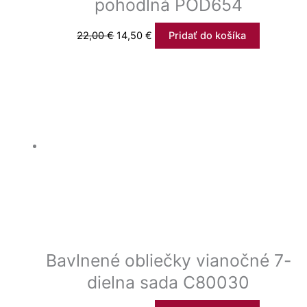
pohodlná POD654
22,00
€
14,50
€
Pridať do košíka
Bavlnené obliečky vianočné 7-
dielna sada C80030