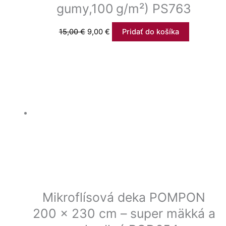
gumy,100 g/m²) PS763
15,00
€
9,00
€
Pridať do košíka
Mikroflísová deka POMPON
200 x 230 cm – super mäkká a