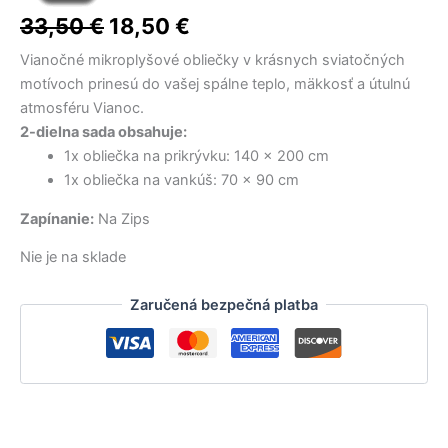
cena
cena
bola:
bola:
bola:
je:
je:
je:
33,50
€
18,50
€
22,00 €.
36,00 €.
15,00 €.
9,00 €.
27,90 €.
14,50 €.
bola:
je:
Vianočné mikroplyšové obliečky v krásnych sviatočných
33,50 €.
18,50 €.
motívoch prinesú do vašej spálne teplo, mäkkosť a útulnú
atmosféru Vianoc.
2-dielna sada obsahuje:
1x obliečka na prikrývku: 140 × 200 cm
1x obliečka na vankúš: 70 × 90 cm
Zapínanie:
Na Zips
Nie je na sklade
Zaručená bezpečná platba