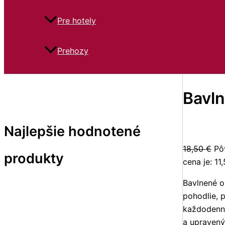
Pre hotely
Prehozy
Bavln
Najlepšie hodnotené
18,50
€
Pô
produkty
cena je: 11
Bavlnené o
pohodlie, p
každodenné
a upravený