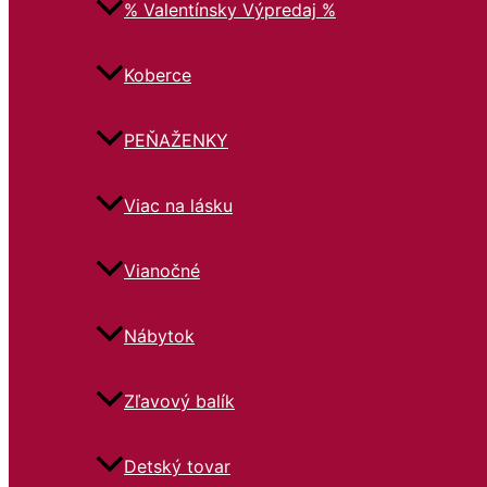
% Valentínsky Výpredaj %
Koberce
PEŇAŽENKY
Viac na lásku
Vianočné
Nábytok
Zľavový balík
Detský tovar