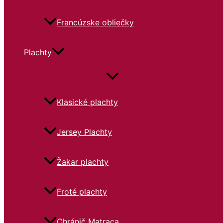
Francúzske obliečky
Plachty
Klasické plachty
Jersey Plachty
Žakar plachty
Froté plachty
Chránič Matraca