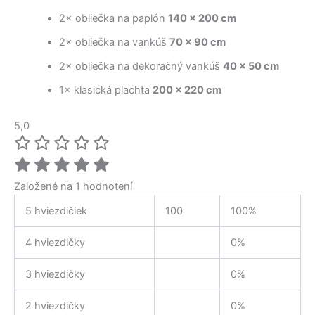
2× obliečka na paplón
140 × 200 cm
2× obliečka na vankúš
70 × 90 cm
2× obliečka na dekoračný vankúš
40 × 50 cm
1× klasická plachta
200 × 220 cm
5,0
Založené na 1 hodnotení
5 hviezdičiek
100
100%
4 hviezdičky
0%
3 hviezdičky
0%
2 hviezdičky
0%