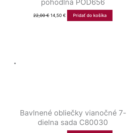
pohodlná POD656
22,00
€
14,50
€
Pridať do košíka
Bavlnené obliečky vianočné 7-
dielna sada C80030