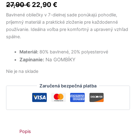
17,50 €.
22,00 €.
36,00 €.
16,50 €.
27,90 €.
14,50 €.
Hodnotenie
1
bola:
je:
27,90
€
22,90
€
5.00
z 5
na základe
27,90 €.
22,90 €.
zákazníckej
Bavlnené obliečky v 7-dielnej sade ponúkajú pohodlie,
recenzie
príjemný materiál a praktické zloženie pre každodenné
používanie. Ideálna voľba pre komfortný a upravený vzhľad
spálne.
Materiál:
80% bavlnené, 20% polyesterové
Zapínanie:
Na GOMBÍKY
Nie je na sklade
Zaručená bezpečná platba
Popis