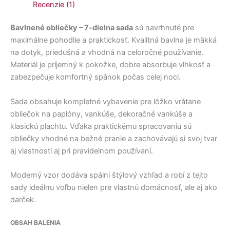
Recenzie (1)
Bavlnené obliečky – 7-dielna sada
sú navrhnuté pre
maximálne pohodlie a praktickosť. Kvalitná bavlna je mäkká
na dotyk, priedušná a vhodná na celoročné používanie.
Materiál je príjemný k pokožke, dobre absorbuje vlhkosť a
zabezpečuje komfortný spánok počas celej noci.
Sada obsahuje kompletné vybavenie pre lôžko vrátane
obliečok na paplóny, vankúše, dekoračné vankúše a
klasickú plachtu. Vďaka praktickému spracovaniu sú
obliečky vhodné na bežné pranie a zachovávajú si svoj tvar
aj vlastnosti aj pri pravidelnom používaní.
Moderný vzor dodáva spálni štýlový vzhľad a robí z tejto
sady ideálnu voľbu nielen pre vlastnú domácnosť, ale aj ako
darček.
OBSAH BALENIA