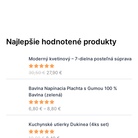
Najlepšie hodnotené produkty
P
A
Moderný kvetinový – 7-dielna posteľná súprava
ô
k
v
t
30,50
€
27,90
€
Hodnoteni
o
u
e
5.00
z 5
d
á
P
n
l
Bavlna Napínacia Plachta s Gumou 100 %
r
á
n
Bavlna (zelená)
i
c
a
c
e
c
6,80
€
–
8,80
€
Hodnoteni
e
e
5.00
z 5
n
e
r
a
n
P
A
a
Kuchynské utierky Dukinea (4ks set)
b
a
ô
k
n
o
j
v
t
g
Hodnoteni