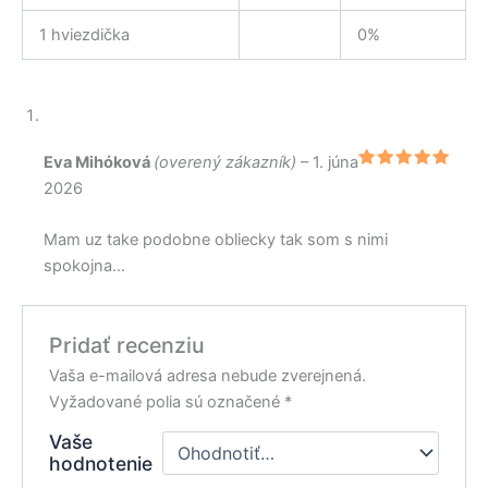
1 hviezdička
0%
Eva Mihóková
(overený zákazník)
–
1. júna
Hodnoteni
2026
e
5
z 5
Mam uz take podobne obliecky tak som s nimi
spokojna…
Pridať recenziu
Vaša e-mailová adresa nebude zverejnená.
Vyžadované polia sú označené
*
Vaše
hodnotenie