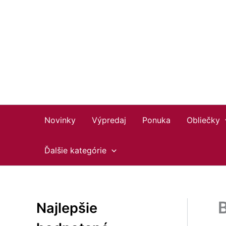
Preskočiť
Facebook
Instagram
YouTube
na
obsah
Novinky
Výpredaj
Ponuka
Obliečky
Ďalšie kategórie
B
Najlepšie