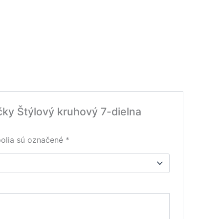
čky Štýlový kruhový 7-dielna
olia sú označené
*