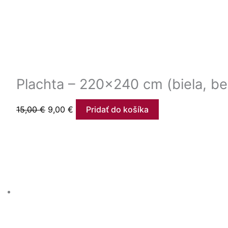
Plachta – 220×240 cm (biela, b
15,00
€
9,00
€
Pridať do košíka