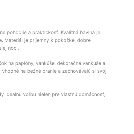
e pohodlie a praktickosť. Kvalitná bavlna je
. Materiál je príjemný k pokožke, dobre
ej noci.
čok na paplóny, vankúše, dekoračné vankúše a
y vhodné na bežné pranie a zachovávajú si svoj
dy ideálnu voľbu nielen pre vlastnú domácnosť,