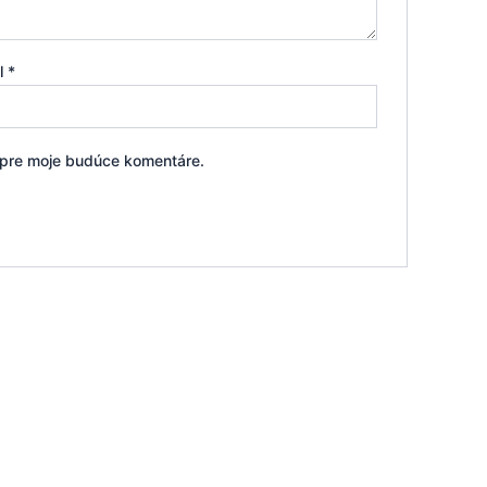
il
*
i pre moje budúce komentáre.