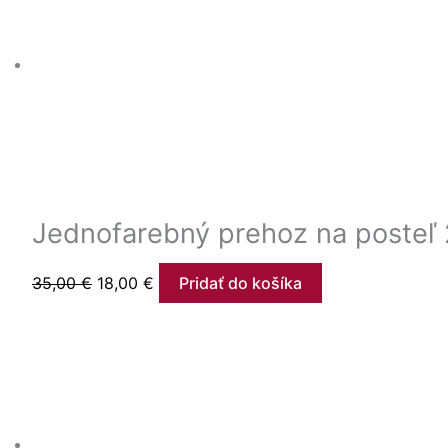
Jednofarebný prehoz na poste
35,00
€
18,00
€
Pridať do košíka