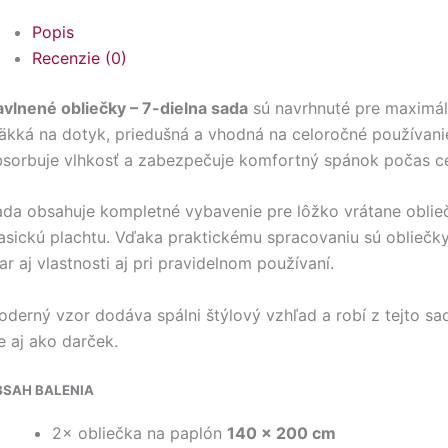
Popis
Recenzie (0)
vlnené obliečky – 7-dielna sada
sú navrhnuté pre maximáln
kká na dotyk, priedušná a vhodná na celoročné používanie
sorbuje vlhkosť a zabezpečuje komfortný spánok počas cel
ada obsahuje kompletné vybavenie pre lôžko vrátane oblie
asickú plachtu. Vďaka praktickému spracovaniu sú obliečk
ar aj vlastnosti aj pri pravidelnom používaní.
derný vzor dodáva spálni štýlový vzhľad a robí z tejto sa
e aj ako darček.
BSAH BALENIA
2× obliečka na paplón
140 × 200 cm