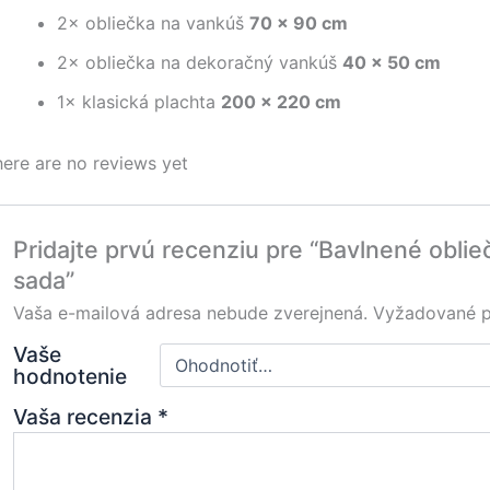
2× obliečka na vankúš
70 × 90 cm
2× obliečka na dekoračný vankúš
40 × 50 cm
1× klasická plachta
200 × 220 cm
ere are no reviews yet
Pridajte prvú recenziu pre “Bavlnené oblie
sada”
Vaša e-mailová adresa nebude zverejnená.
Vyžadované p
Vaše
hodnotenie
Vaša recenzia
*