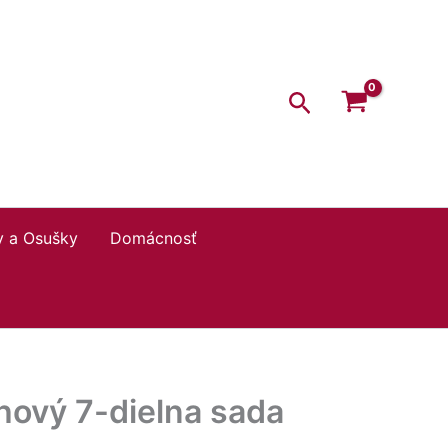
Hľadať
y a Osušky
Domácnosť
hový 7-dielna sada