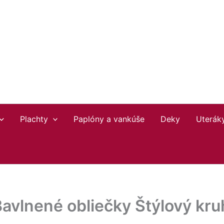
Plachty
Paplóny a vankúše
Deky
Uterák
avlnené obliečky Štýlový kru