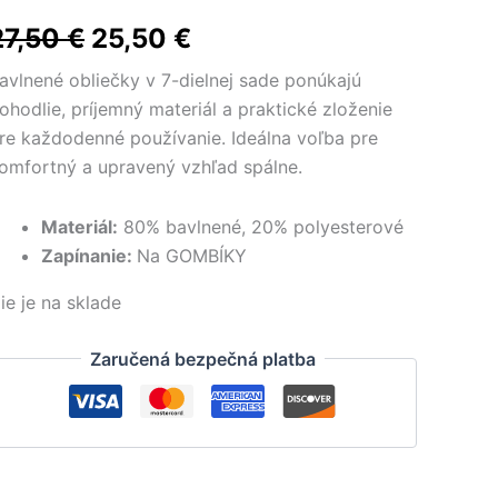
Pôvodná
Aktuálna
27,50
€
25,50
€
cena
cena
avlnené obliečky v 7-dielnej sade ponúkajú
ohodlie, príjemný materiál a praktické zloženie
bola:
je:
re každodenné používanie. Ideálna voľba pre
27,50 €.
25,50 €.
omfortný a upravený vzhľad spálne.
Materiál:
80% bavlnené, 20% polyesterové
Zapínanie:
Na GOMBÍKY
ie je na sklade
Zaručená bezpečná platba