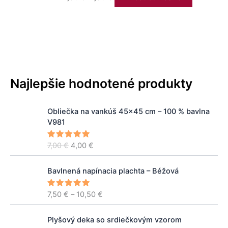
Najlepšie hodnotené produkty
P
A
Obliečka na vankúš 45x45 cm – 100 % bavlna
ô
k
V981
v
t
o
u
7,00
€
4,00
€
Hodnoteni
d
á
e
5.00
z 5
n
l
P
á
n
Bavlnená napínacia plachta – Béžová
r
c
a
i
e
c
7,50
€
–
10,50
€
Hodnoteni
c
e
5.00
z 5
n
e
e
a
n
P
r
Plyšový deka so srdiečkovým vzorom
b
a
r