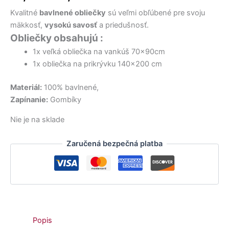
21,60 €.
32,50 €.
22,50 €.
19,90 €.
11,50 €.
19,90 €.
bola:
je:
Kvalitné
bavlnené obliečky
sú veľmi obľúbené pre svoju
18,50 €.
14,50 €.
mäkkosť,
vysokú savosť
a priedušnosť.
Obliečky obsahujú :
1x veľká obliečka na vankúš 70x90cm
1x obliečka na prikrývku 140×200 cm
Materiál:
100% bavlnené,
Zapínanie:
Gombíky
Nie je na sklade
Zaručená bezpečná platba
Popis