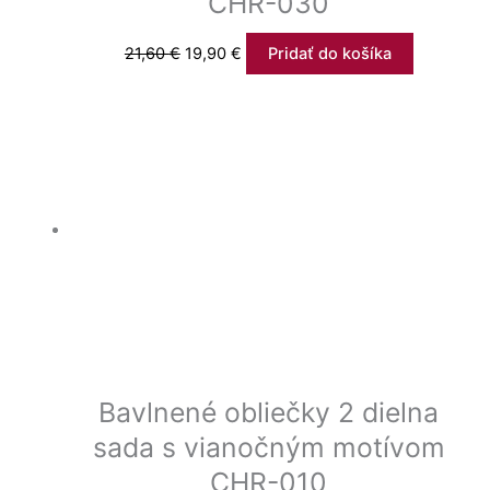
CHR-030
21,60
€
19,90
€
Pridať do košíka
Bavlnené obliečky 2 dielna
sada s vianočným motívom
CHR-010