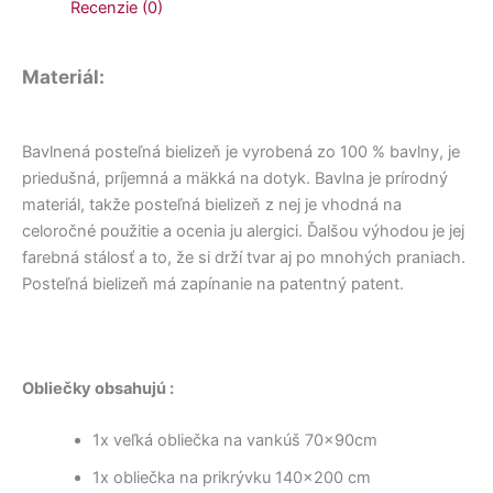
Recenzie (0)
Materiál:
Bavlnená posteľná bielizeň je vyrobená zo 100 % bavlny, je
priedušná, príjemná a mäkká na dotyk. Bavlna je prírodný
materiál, takže posteľná bielizeň z nej je vhodná na
celoročné použitie a ocenia ju alergici. Ďalšou výhodou je jej
farebná stálosť a to, že si drží tvar aj po mnohých praniach.
Posteľná bielizeň má zapínanie na patentný patent.
Obliečky obsahujú :
1x veľká obliečka na vankúš 70x90cm
1x obliečka na prikrývku 140×200 cm