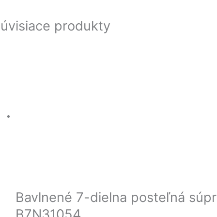
úvisiace produkty
Bavlnené 7-dielna posteľná súp
B7N31054