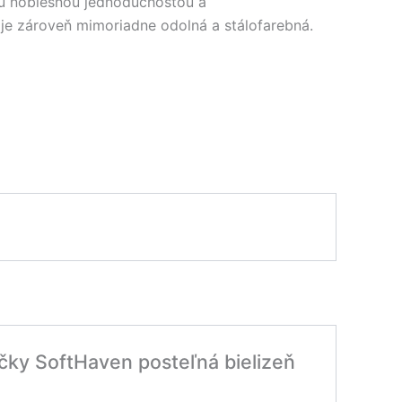
ou noblesnou jednoduchosťou a
 je zároveň mimoriadne odolná a stálofarebná.
ečky SoftHaven posteľná bielizeň