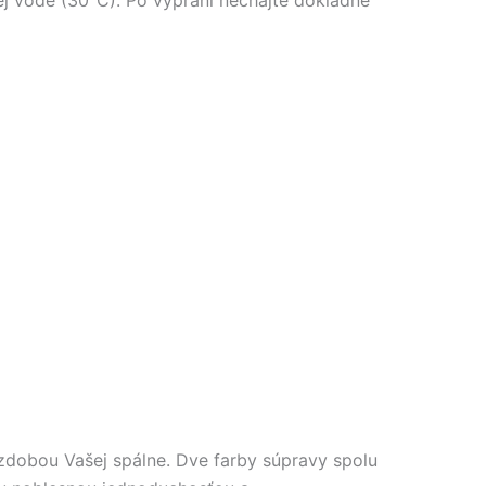
j vode (30°C). Po vypraní nechajte dôkladne
zdobou Vašej spálne. Dve farby súpravy spolu