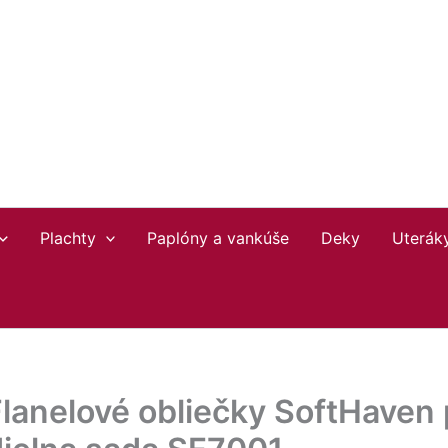
Plachty
Paplóny a vankúše
Deky
Uterák
lanelové obliečky SoftHaven 