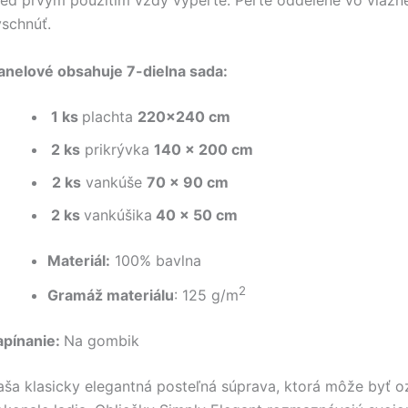
ed prvým použitím vždy vyperte. Perte oddelene vo vlažne
schnúť.
lanelové obsahuje 7-dielna sada:
1 ks
plachta
220×240 cm
2 ks
prikrývka
140 x 200 cm
2 ks
vankúše
70 x 90 cm
2 ks
vankúšika
40 x 50 cm
Materiál:
100% bavlna
2
Gramáž materiálu
: 125 g/m
apínanie:
Na gombik
ša klasicky elegantná posteľná súprava, ktorá môže byť o