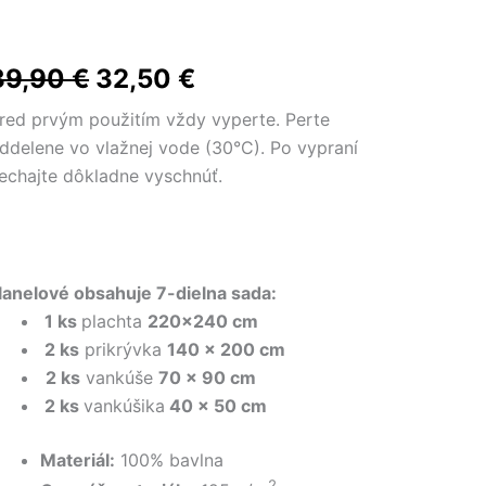
Pôvodná
Aktuálna
39,90
€
32,50
€
cena
cena
red prvým použitím vždy vyperte. Perte
ddelene vo vlažnej vode (30°C). Po vypraní
bola:
je:
echajte dôkladne vyschnúť.
39,90 €.
32,50 €.
lanelové obsahuje 7-dielna sada:
1 ks
plachta
220×240 cm
2 ks
prikrývka
140 x 200 cm
2 ks
vankúše
70 x 90 cm
2 ks
vankúšika
40 x 50 cm
Materiál:
100% bavlna
2