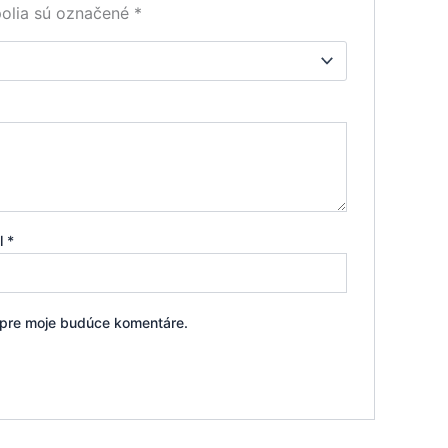
olia sú označené
*
il
*
i pre moje budúce komentáre.