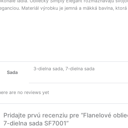
okonale ladia. Obliečky Simply Elegant rozmaznávajú svoj
eganciou. Materiál výrobku je jemná a mäkká bavlna, ktorá
3-dielna sada, 7-dielna sada
Sada
ere are no reviews yet
Pridajte prvú recenziu pre “Flanelové obli
7-dielna sada SF7001”