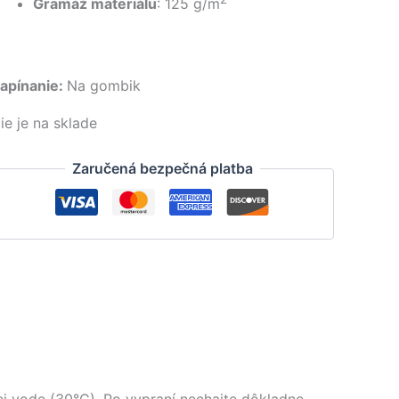
Gramáž materiálu
: 125 g/m
apínanie:
Na gombik
ie je na sklade
Zaručená bezpečná platba