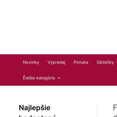
Preskočiť
Facebook
Instagram
YouTube
na
obsah
Novinky
Výpredaj
Ponuka
Obliečky
Ďalšie kategórie
F
Najlepšie