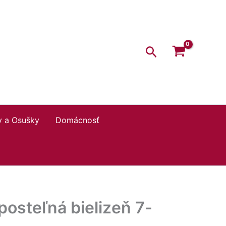
Hľadať
y a Osušky
Domácnosť
posteľná bielizeň 7-