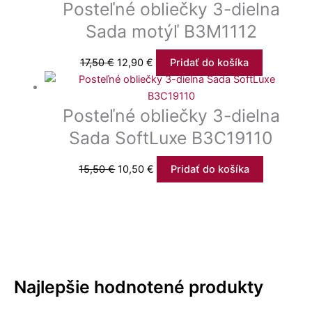
Posteľné obliečky 3-dielna
Sada motýľ B3M1112
17,50
€
12,90
€
Pridať do košíka
Posteľné obliečky 3-dielna
Sada SoftLuxe B3C19110
15,50
€
10,50
€
Pridať do košíka
Najlepšie hodnotené produkty