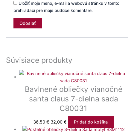
Uložiť moje meno, e-mail a webovú stránku v tomto
prehliadači pre moje budúce komentáre.
Súvisiace produkty
Bavlnené obliečky vianočné
santa claus 7-dielna sada
C80031
36,50
€
32,00
€
Pridať do košíka