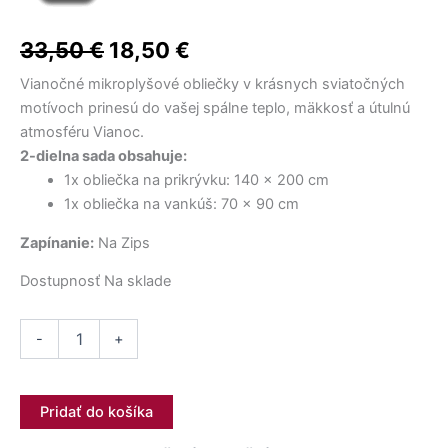
Vianočný
cena
cena
bola:
bola:
bola:
je:
je:
je:
Obliečky
17,50 €.
36,50 €.
15,50 €.
12,90 €.
10,50 €.
32,00 €.
bola:
je:
2-
33,50
€
18,50
€
dielna
33,50 €.
18,50 €.
sada
Vianočné mikroplyšové obliečky v krásnych sviatočných
ozdoby
motívoch prinesú do vašej spálne teplo, mäkkosť a útulnú
M3020
atmosféru Vianoc.
2-dielna sada obsahuje:
1x obliečka na prikrývku: 140 × 200 cm
1x obliečka na vankúš: 70 × 90 cm
Zapínanie:
Na Zips
Dostupnosť
Na sklade
-
+
Pridať do košíka