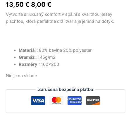
17,50 €.
14,50 €.
15,50 €.
14,50 €.
12,50 €.
10,50 €.
bola:
je:
13,50
€
8,00
€
13,50 €.
8,00 €.
Vytvorte si luxusný komfort v spálni s kvalitnou jersey
plachtou, ktorá perfektne drží tvar a je jemná na dotyk.
Materiál :
80% bavlna 20% polyester
Gramáž :
145g/m2
Rozměry
: 100×200
Nie je na sklade
Zaručená bezpečná platba