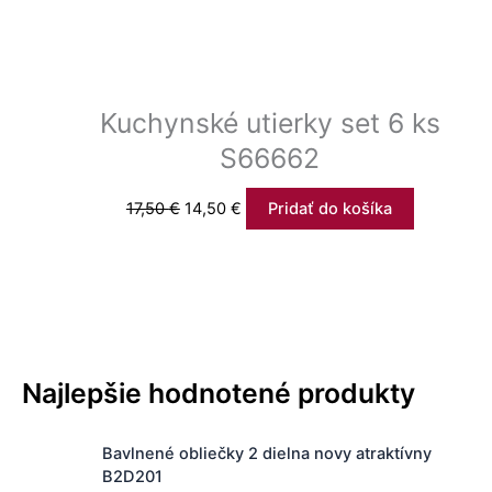
Kuchynské utierky set 6 ks
S66662
17,50
€
14,50
€
Pridať do košíka
Najlepšie hodnotené produkty
P
A
Bavlnené obliečky 2 dielna novy atraktívny
ô
k
B2D201
v
t