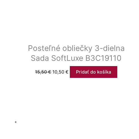
Posteľné obliečky 3-dielna
Sada SoftLuxe B3C19110
15,50
€
10,50
€
Pridať do košíka