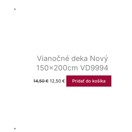
Vianočné deka Nový
150x200cm VD9994
14,50
€
12,50
€
Pridať do košíka