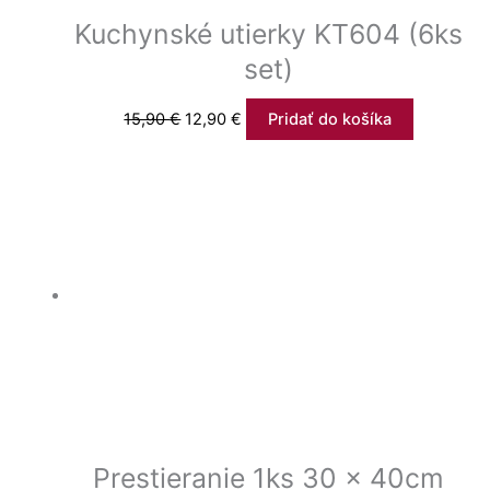
Kuchynské utierky KT604 (6ks
set)
15,90
€
12,90
€
Pridať do košíka
Prestieranie 1ks 30 x 40cm