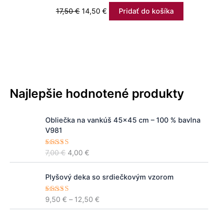
17,50
€
14,50
€
Pridať do košíka
Najlepšie hodnotené produkty
P
A
Obliečka na vankúš 45x45 cm – 100 % bavlna
ô
k
V981
v
t
o
u
7,00
€
4,00
€
Hodnoteni
d
á
e
5.00
z 5
n
l
P
á
n
Plyšový deka so srdiečkovým vzorom
r
c
a
i
e
c
9,50
€
–
12,50
€
Hodnoteni
c
e
5.00
z 5
n
e
e
a
n