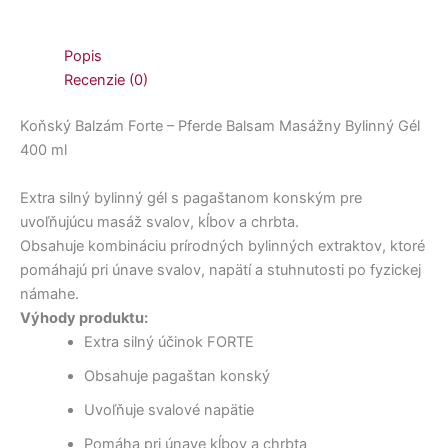
Popis
Recenzie (0)
Koňský Balzám Forte – Pferde Balsam Masážny Bylinný Gél
400 ml
Extra silný bylinný gél s pagaštanom konským pre
uvoľňujúcu masáž svalov, kĺbov a chrbta.
Obsahuje kombináciu prírodných bylinných extraktov, ktoré
pomáhajú pri únave svalov, napätí a stuhnutosti po fyzickej
námahe.
Výhody produktu:
Extra silný účinok FORTE
Obsahuje pagaštan konský
Uvoľňuje svalové napätie
Pomáha pri únave kĺbov a chrbta