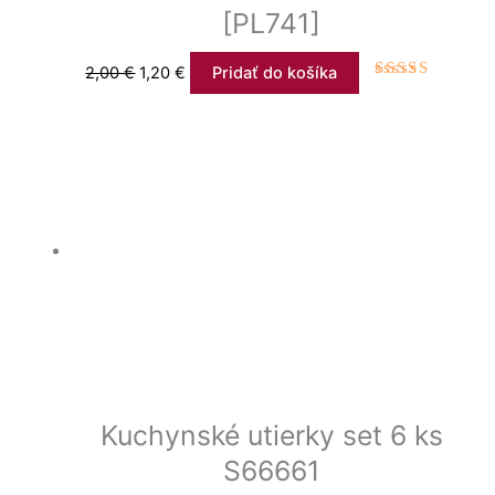
[PL741]
2,00
€
1,20
€
Pridať do košíka
Hodnotenie
4.00
z 5
Kuchynské utierky set 6 ks
S66661