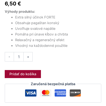
2,00 €.
17,50 €.
1,20 €.
15,90 €.
14,50 €.
12,90 €.
–
6,50
€
400
ml
Výhody produktu:
Extra silný účinok FORTE
Obsahuje pagaštan konský
Uvoľňuje svalové napätie
Pomáha pri únave kĺbov a chrbta
Relaxačný a regeneračný efekt
Vhodný na každodenné použitie
-
+
Pridať do košíka
Zaručená bezpečná platba