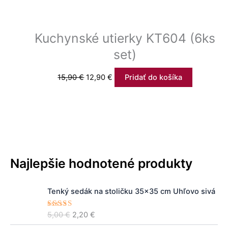
Kuchynské utierky KT604 (6ks
set)
15,90
€
12,90
€
Pridať do košíka
Najlepšie hodnotené produkty
P
A
Tenký sedák na stoličku 35×35 cm Uhľovo sivá
ô
k
v
t
5,00
€
2,20
€
Hodnoteni
o
u
e
5.00
z 5