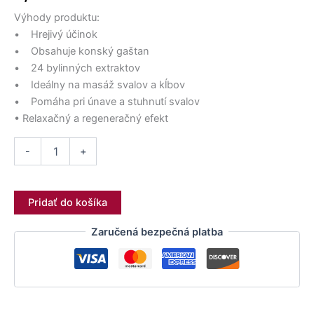
17,50 €.
12,50 €.
15,90 €.
14,50 €.
10,50 €.
12,90 €.
500
Výhody produktu:
ml
• Hrejivý účinok
• Obsahuje konský gaštan
• 24 bylinných extraktov
• Ideálny na masáž svalov a kĺbov
• Pomáha pri únave a stuhnutí svalov
• Relaxačný a regeneračný efekt
-
+
Pridať do košíka
Zaručená bezpečná platba