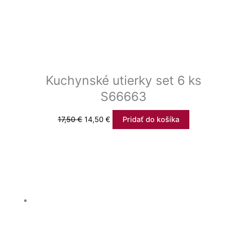
Kuchynské utierky set 6 ks
S66663
17,50
€
14,50
€
Pridať do košíka