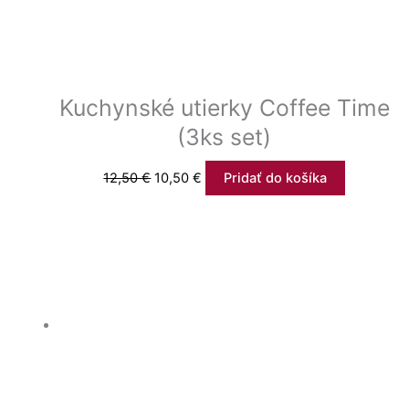
Kuchynské utierky Coffee Time
(3ks set)
12,50
€
10,50
€
Pridať do košíka