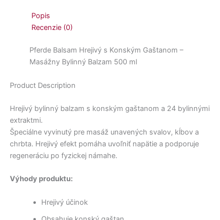
Popis
Recenzie (0)
Pferde Balsam Hrejivý s Konským Gaštanom –
Masážny Bylinný Balzam 500 ml
Product Description
Hrejivý bylinný balzam s konským gaštanom a 24 bylinnými
extraktmi.
Špeciálne vyvinutý pre masáž unavených svalov, kĺbov a
chrbta. Hrejivý efekt pomáha uvoľniť napätie a podporuje
regeneráciu po fyzickej námahe.
Výhody produktu:
Hrejivý účinok
Obsahuje konský gaštan