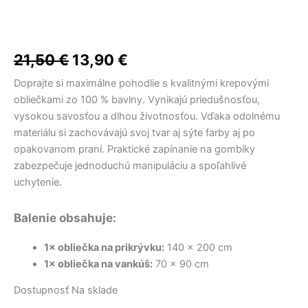
17,50 €.
36,50 €.
36,50 €.
12,90 €.
27,90 €.
32,00 €.
bola:
je:
2
dielna
21,50 €.
13,90 €.
sada
ružové
21,50
€
13,90
€
kvety
Doprajte si maximálne pohodlie s kvalitnými krepovými
obliečkami zo 100 % bavlny. Vynikajú priedušnosťou,
vysokou savosťou a dlhou životnosťou. Vďaka odolnému
materiálu si zachovávajú svoj tvar aj sýte farby aj po
opakovanom praní. Praktické zapínanie na gombíky
zabezpečuje jednoduchú manipuláciu a spoľahlivé
uchytenie.
Balenie obsahuje:
1× obliečka na prikrývku:
140 × 200 cm
1× obliečka na vankúš:
70 × 90 cm
Dostupnosť
Na sklade