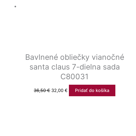
Bavlnené obliečky vianočné
santa claus 7-dielna sada
C80031
36,50
€
32,00
€
Pridať do košíka