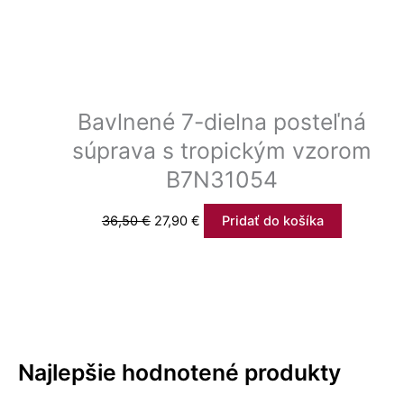
Bavlnené 7-dielna posteľná
súprava s tropickým vzorom
B7N31054
36,50
€
27,90
€
Pridať do košíka
Najlepšie hodnotené produkty