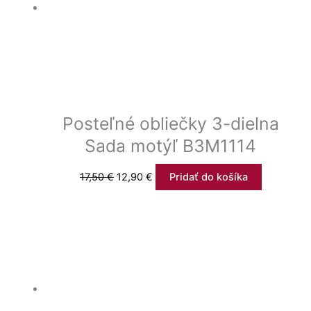
Posteľné obliečky 3-dielna
Sada motýľ B3M1114
17,50
€
12,90
€
Pridať do košíka