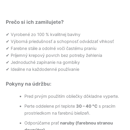
Prečo si ich zamilujete?
✔ Vyrobené zo 100 % kvalitnej bavlny
✔ Výborná priedušnosť a schopnosť odvádzať vlhkosť
✔ Farebne stále a odolné voči častému praniu
✔ Príjemný krepový povrch bez potreby žehlenia
✔ Jednoduché zapínanie na gombíky
✔ Ideálne na každodenné používanie
Pokyny na údržbu:
Pred prvým použitím obliečky dôkladne vyperte.
Perte oddelene pri teplote
30 – 40 °C
s pracím
prostriedkom na farebnú bielizeň.
Odporúčame prať
naruby (farebnou stranou
dovnútra)
.