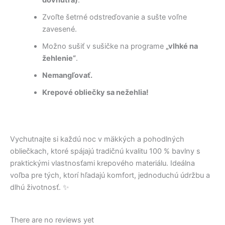
Zvoľte šetrné odstreďovanie a sušte voľne
zavesené.
Možno sušiť v sušičke na programe
„vlhké na
žehlenie“
.
Nemangľovať.
Krepové obliečky sa nežehlia!
Vychutnajte si každú noc v mäkkých a pohodlných
obliečkach, ktoré spájajú tradičnú kvalitu 100 % bavlny s
praktickými vlastnosťami krepového materiálu. Ideálna
voľba pre tých, ktorí hľadajú komfort, jednoduchú údržbu a
dlhú životnosť. ✨
There are no reviews yet