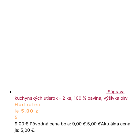
Súprava
kuchynských utierok – 2 ks, 100 % bavlna, výšivka olív
Hodnoten
ie
5.00
z
5
9,00
€
Pôvodná cena bola: 9,00 €.
5,00
€
Aktuálna cena
je: 5,00 €.