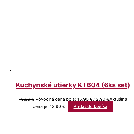
Kuchynské utierky KT604 (6ks set)
15,90
€
Pôvodná cena bola: 15,90 €.
12,90
€
Aktuálna
cena je: 12,90 €.
Pridať do košíka