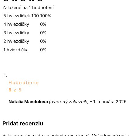
Založené na 1 hodnotení
5 hviezdičiek
100
100%
4 hviezdičky
0%
3 hviezdičky
0%
2 hviezdičky
0%
1 hviezdička
0%
Hodnotenie
5
z 5
Natalia Mandulova
(overený zákazník)
–
1. februára 2026
Pridať recenziu
Vaša e-mailová adresa nebude zverejnená.
Vyžadované polia