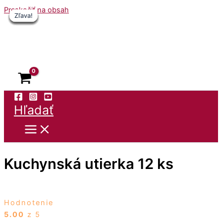
Preskočiť na obsah
Zľava!
Zľava!
Zľava!
Zľava!
Zľava!
Zľava!
Zľava!
Hľadať
Kuchynská utierka 12 ks
Hodnotenie
5.00
z 5