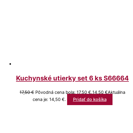
Kuchynské utierky set 6 ks S66664
17,50
€
Pôvodná cena bola: 17,50 €.
14,50
€
Aktuálna
cena je: 14,50 €.
Pridať do košíka