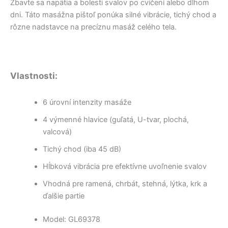
Zbavte sa napätia a bolesti svalov po cvičení alebo dlhom
dni. Táto masážna pištoľ ponúka silné vibrácie, tichý chod a
rôzne nadstavce na precíznu masáž celého tela.
Vlastnosti:
6 úrovní intenzity masáže
4 výmenné hlavice (guľatá, U-tvar, plochá,
valcová)
Tichý chod (iba 45 dB)
Hĺbková vibrácia pre efektívne uvoľnenie svalov
Vhodná pre ramená, chrbát, stehná, lýtka, krk a
ďalšie partie
Model: GL69378