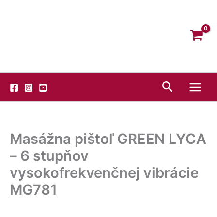
Preskočiť
Facebook
Instagram
YouTube
na
obsah
Hľadať
Masážna pištoľ GREEN LYCA
– 6 stupňov
vysokofrekvenčnej vibrácie
MG781