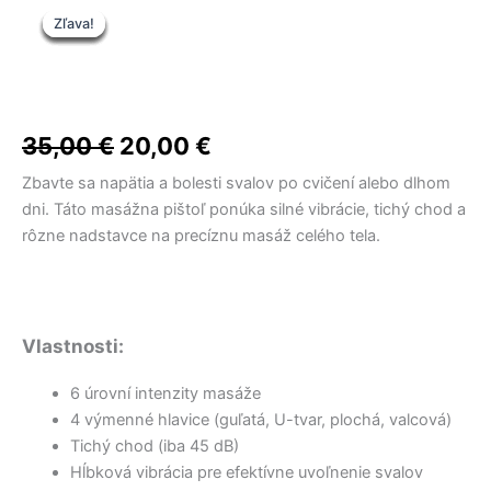
Pôvodná
Pôvodná
Pôvodná
Aktuálna
Aktuálna
Aktuálna
Pôvodná
Aktuálna
Zľava!
Zľava!
Zľava!
Zľava!
Zľava!
Zľava!
Zľava!
cena
cena
cena
cena
cena
cena
cena
cena
bola:
bola:
bola:
je:
je:
je:
18,50 €.
16,00 €.
16,00 €.
8,00 €.
8,00 €.
12,90 €.
bola:
je:
35,00 €.
20,00 €.
35,00
€
20,00
€
Zbavte sa napätia a bolesti svalov po cvičení alebo dlhom
dni. Táto masážna pištoľ ponúka silné vibrácie, tichý chod a
rôzne nadstavce na precíznu masáž celého tela.
Vlastnosti:
6 úrovní intenzity masáže
4 výmenné hlavice (guľatá, U-tvar, plochá, valcová)
Tichý chod (iba 45 dB)
Hĺbková vibrácia pre efektívne uvoľnenie svalov