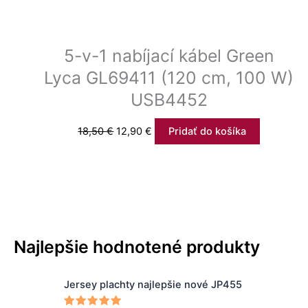
5-v-1 nabíjací kábel Green
Lyca GL69411 (120 cm, 100 W)
USB4452
18,50
€
12,90
€
Pridať do košíka
Najlepšie hodnotené produkty
P
Jersey plachty najlepšie nové JP455
r
i