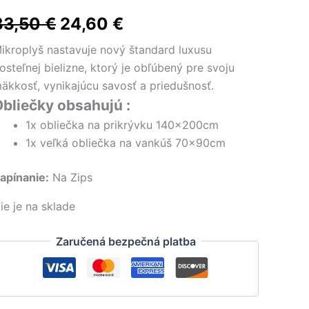
Pôvodná
Aktuálna
33,50
€
24,60
€
cena
cena
ikroplyš nastavuje nový štandard luxusu
osteľnej bielizne, ktorý je obľúbený pre svoju
bola:
je:
äkkosť, vynikajúcu savosť a priedušnosť.
33,50 €.
24,60 €.
bliečky obsahujú :
1x obliečka na prikrývku 140x200cm
1x veľká obliečka na vankúš 70x90cm
apínanie:
Na Zips
ie je na sklade
Zaručená bezpečná platba