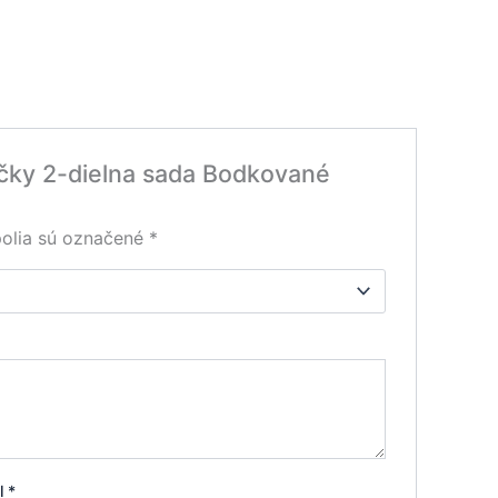
iečky 2-dielna sada Bodkované
olia sú označené
*
il
*