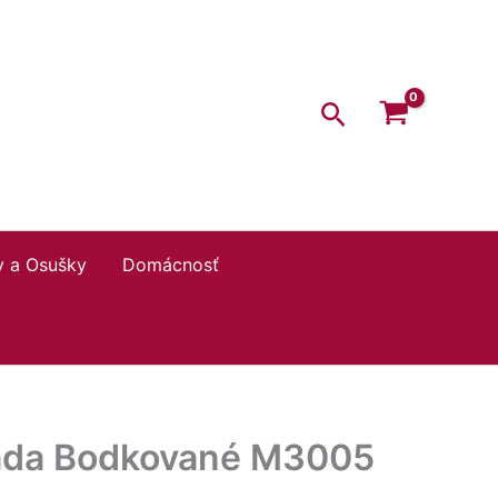
Hľadať
y a Osušky
Domácnosť
 sada Bodkované M3005