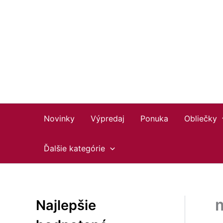
Preskočiť
Facebook
Instagram
YouTube
na
obsah
Novinky
Výpredaj
Ponuka
Obliečky
Ďalšie kategórie
Najlepšie