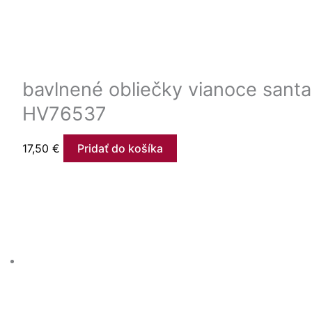
bavlnené obliečky vianoce santa
HV76537
17,50
€
Pridať do košíka