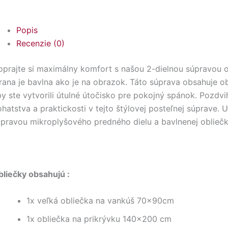
Popis
Recenzie (0)
prajte si maximálny komfort s našou 2-dielnou súpravou o
rana je bavlna ako je na obrazok. Táto súprava obsahuje ob
y ste vytvorili útulné útočisko pre pokojný spánok. Pozd
hatstva a praktickosti v tejto štýlovej posteľnej súprave.
pravou mikroplyšového predného dielu a bavlnenej obliečk
bliečky obsahujú :
1x veľká obliečka na vankúš 70x90cm
1x obliečka na prikrývku 140×200 cm