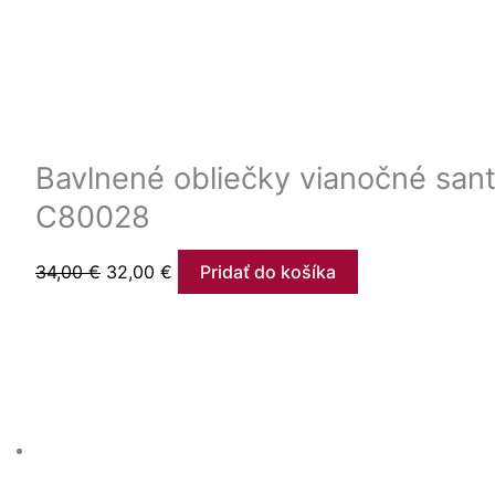
Bavlnené obliečky vianočné sant
C80028
34,00
€
32,00
€
Pridať do košíka