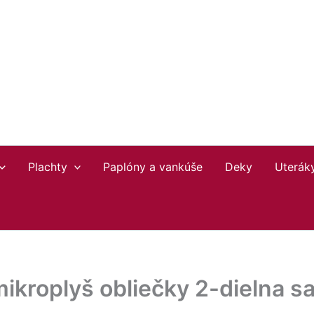
Plachty
Paplóny a vankúše
Deky
Uterák
mikroplyš obliečky 2-dielna