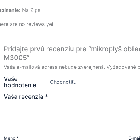
apínanie:
Na Zips
ere are no reviews yet
Pridajte prvú recenziu pre “mikroplyš obl
M3005”
Vaša e-mailová adresa nebude zverejnená.
Vyžadované p
Vaše
hodnotenie
Vaša recenzia
*
Meno
*
E-ma