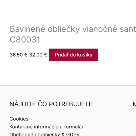
Bavlnené obliečky vianočné sant
C80031
36,50
€
32,00
€
Pridať do košíka
NÁJDITE ČO POTREBUJETE
Cookies
Kontaktné informácie a formulár
Obchodné podmienky & GDPR