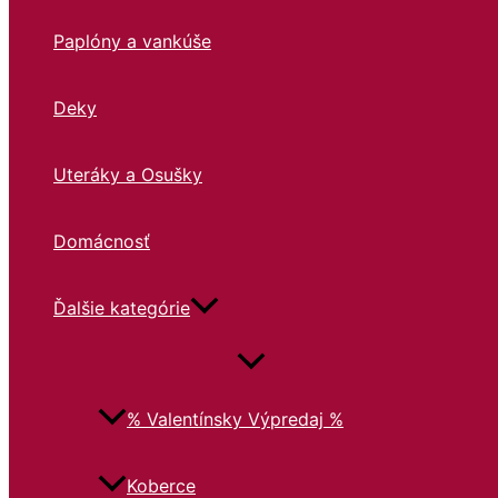
Paplóny a vankúše
Deky
Uteráky a Osušky
Domácnosť
Ďalšie kategórie
% Valentínsky Výpredaj %
Koberce