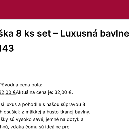
ka 8 ks set – Luxusná bavl
143
Pôvodná cena bola:
32,00
€
Aktuálna cena je: 32,00 €.
 si luxus a pohodlie s našou súpravou 8
h osušiek z mäkkej a husto tkanej bavlny.
ušky sú vysoko savé, jemné na dotyk a
chnú, vďaka čomu sú ideálne pre