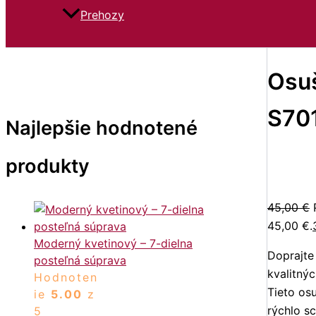
Prehozy
Osuš
S70
Najlepšie hodnotené
produkty
45,00
€
45,00 €.
Moderný kvetinový – 7-dielna
Doprajte
posteľná súprava
kvalitnýc
Hodnoten
Tieto os
ie
5.00
z
rýchlo s
5