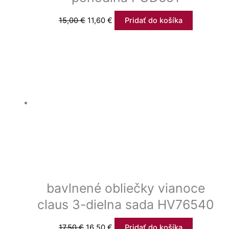
15,00
€
11,60
€
Pridať do košíka
bavlnené obliečky vianoce
claus 3-dielna sada HV76540
17,50
€
16,50
€
Pridať do košíka