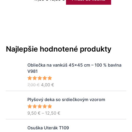
Najlepšie hodnotené produkty
P
A
Obliečka na vankúš 45x45 cm – 100 % bavlna
ô
k
V981
v
t
o
u
7,00
€
4,00
€
Hodnoteni
d
á
e
5.00
z 5
n
l
P
á
n
Plyšový deka so srdiečkovým vzorom
r
c
a
i
e
c
9,50
€
–
12,50
€
Hodnoteni
c
e
5.00
z 5
n
e
e
a
n
P
r
Osuška Uterák T109
b
a
r