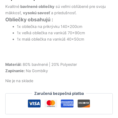
17,50 €.
28,90 €.
15,00 €.
11,60 €.
16,50 €.
16,69 €.
bola:
je:
Kvalitné
bavlnené obliečky
sú veľmi obľúbené pre svoju
17,50 €.
12,90 €.
mäkkosť,
vysokú savosť
a priedušnosť.
Obliečky obsahujú :
1x obliečka na prikrývku 140x200cm
1x veľká obliečka na vankúš 70x90cm
1x malá obliečka na vankúš 40x50cm
Materiál:
80% bavlnené | 20% Polyester
Zapínanie:
Na Gombíky
Nie je na sklade
Zaručená bezpečná platba