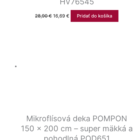
HV76545
28,90
€
16,69
€
Pridať do košíka
Mikroflísová deka POMPON
150 x 200 cm – super mäkká a
pohodlná POD651