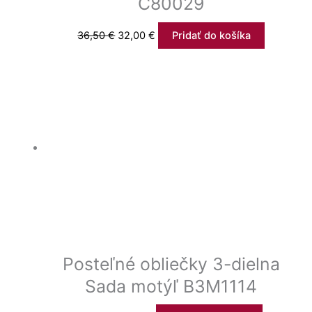
C80029
36,50
€
32,00
€
Pridať do košíka
Posteľné obliečky 3-dielna
Sada motýľ B3M1114