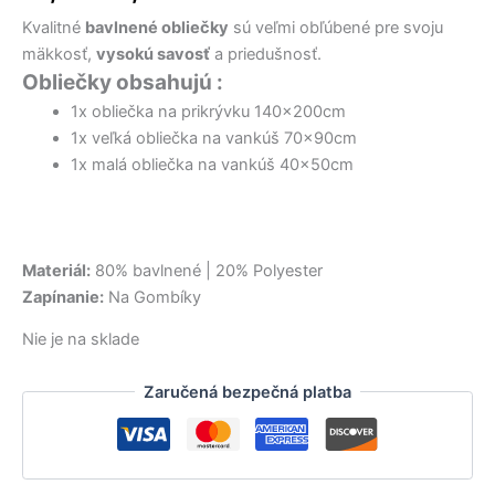
17,50 €.
36,50 €.
35,00 €.
12,90 €.
18,00 €.
32,00 €.
bola:
je:
Kvalitné
bavlnené obliečky
sú veľmi obľúbené pre svoju
15,50 €.
9,50 €.
mäkkosť,
vysokú savosť
a priedušnosť.
Obliečky obsahujú :
1x obliečka na prikrývku 140x200cm
1x veľká obliečka na vankúš 70x90cm
1x malá obliečka na vankúš 40x50cm
Materiál:
80% bavlnené | 20% Polyester
Zapínanie:
Na Gombíky
Nie je na sklade
Zaručená bezpečná platba