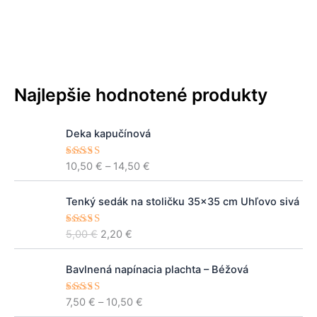
Najlepšie hodnotené produkty
P
Deka kapučínová
r
i
10,50
€
–
14,50
€
Hodnoteni
c
e
5.00
z 5
e
P
A
r
Tenký sedák na stoličku 35×35 cm Uhľovo sivá
ô
k
a
v
t
n
5,00
€
2,20
€
Hodnoteni
o
u
e
5.00
z 5
g
d
á
e
P
n
l
Bavlnená napínacia plachta – Béžová
:
r
á
n
1
i
c
a
7,50
€
–
10,50
€
Hodnoteni
0
c
e
5.00
z 5
e
c