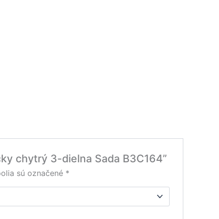
ečky chytrý 3-dielna Sada B3C164”
olia sú označené
*