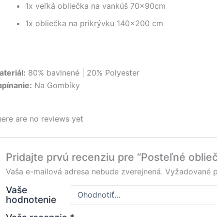
1x veľká obliečka na vankúš 70x90cm
1x obliečka na prikrývku 140×200 cm
teriál:
80% bavlnené | 20% Polyester
apínanie:
Na Gombíky
ere are no reviews yet
Pridajte prvú recenziu pre “Posteľné obli
Vaša e-mailová adresa nebude zverejnená.
Vyžadované p
Vaše
hodnotenie