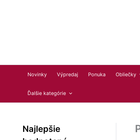
Preskočiť
Facebook
Instagram
YouTube
na
obsah
Novinky
Výpredaj
Ponuka
Obliečky
Ďalšie kategórie
Najlepšie