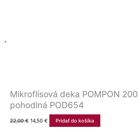
Mikroflísová deka POMPON 200 
pohodlná POD654
22,00
€
14,50
€
Pridať do košíka