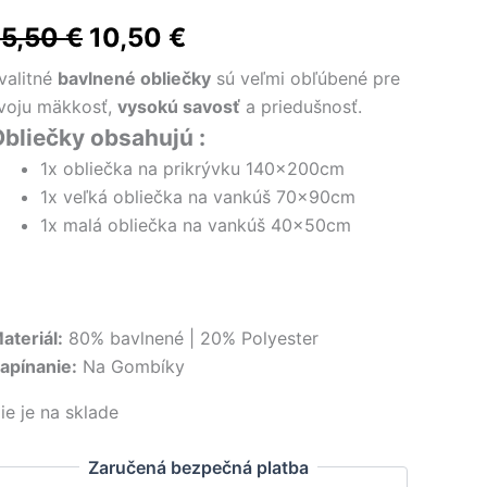
Pôvodná
Aktuálna
15,50
€
10,50
€
cena
cena
valitné
bavlnené obliečky
sú veľmi obľúbené pre
voju mäkkosť,
vysokú savosť
a priedušnosť.
bola:
je:
bliečky obsahujú :
15,50 €.
10,50 €.
1x obliečka na prikrývku 140x200cm
1x veľká obliečka na vankúš 70x90cm
1x malá obliečka na vankúš 40x50cm
ateriál:
80% bavlnené | 20% Polyester
apínanie:
Na Gombíky
ie je na sklade
Zaručená bezpečná platba