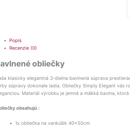
Popis
Recenzie (0)
avlnené obliečky
ša klasicky elegantná 3-dielna bavlnená súprava prestiera
arby súpravy dokonale ladia. Obliečky Simply Elegant vás
eganciou. Materiál výrobku je jemná a mäkká bavlna, ktorá
bliečky obsahujú :
1x obliečka na vankúšik 40x50cm