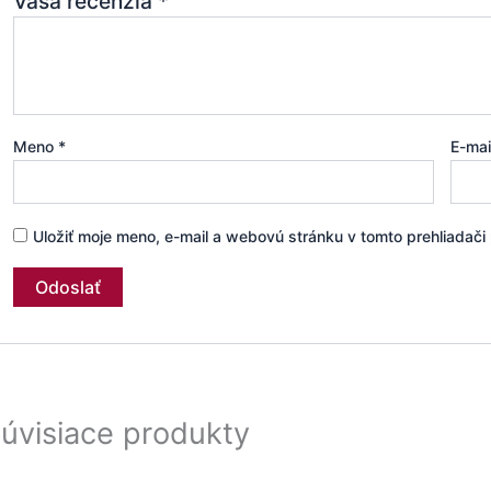
Vaša recenzia
*
Meno
*
E-ma
Uložiť moje meno, e-mail a webovú stránku v tomto prehliadač
úvisiace produkty