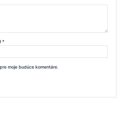
il
*
i pre moje budúce komentáre.