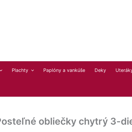
Plachty
Paplóny a vankúše
Deky
Uterák
Posteľné obliečky chytrý 3-d