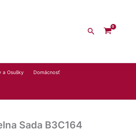
Hľadať
y a Osušky
Domácnosť
ielna Sada B3C164