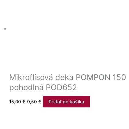
Mikroflísová deka POMPON 150 
pohodlná POD652
15,00
€
9,50
€
Pridať do košíka