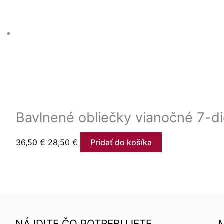
Bavlnené obliečky vianočné 7-d
36,50
€
28,50
€
Pridať do košíka
NÁJDITE ČO POTREBUJETE