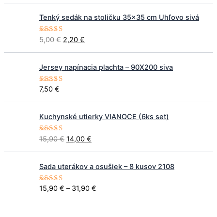
e
P
A
r
Tenký sedák na stoličku 35×35 cm Uhľovo sivá
ô
k
a
v
t
n
5,00
€
2,20
€
Hodnoteni
o
u
g
e
5.00
z 5
d
á
e
n
l
:
Jersey napínacia plachta – 90X200 siva
á
n
1
c
a
0
7,50
€
Hodnoteni
e
c
,
e
5.00
z 5
n
e
5
P
A
a
n
0
Kuchynské utierky VIANOCE (6ks set)
ô
k
b
a
v
t
o
j
€
15,90
€
14,00
€
Hodnoteni
o
u
l
e
e
5.00
z 5
t
d
á
a
:
h
P
n
l
:
2
Sada uterákov a osušiek – 8 kusov 2108
r
r
á
n
5
,
o
i
c
a
,
2
u
15,90
€
–
31,90
€
Hodnoteni
c
e
c
e
5.00
z 5
0
0
g
e
n
e
0
h
r
a
n
€