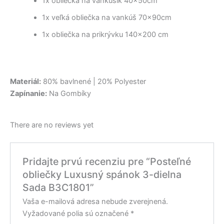
1x obliečka na vankúšik 40x50cm
1x veľká obliečka na vankúš 70x90cm
1x obliečka na prikrývku 140×200 cm
Materiál:
80% bavlnené | 20% Polyester
Zapínanie:
Na Gombíky
There are no reviews yet
Pridajte prvú recenziu pre “Posteľné
obliečky Luxusný spánok 3-dielna
Sada B3C1801”
Vaša e-mailová adresa nebude zverejnená.
Vyžadované polia sú označené
*