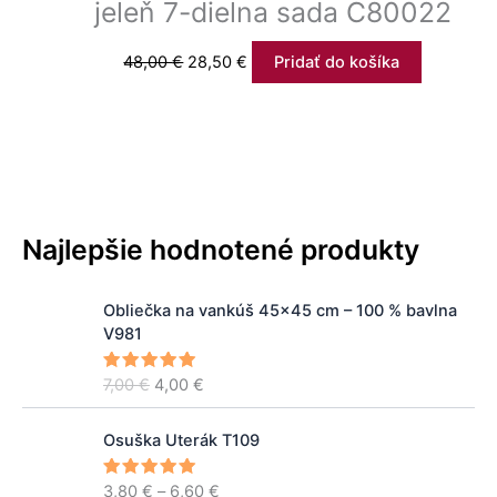
jeleň 7-dielna sada C80022
48,00
€
28,50
€
Pridať do košíka
Najlepšie hodnotené produkty
P
A
Obliečka na vankúš 45x45 cm – 100 % bavlna
ô
k
V981
v
t
o
u
7,00
€
4,00
€
Hodnoteni
d
á
e
5.00
z 5
n
l
P
á
n
Osuška Uterák T109
r
c
a
i
e
c
3,80
€
–
6,60
€
Hodnoteni