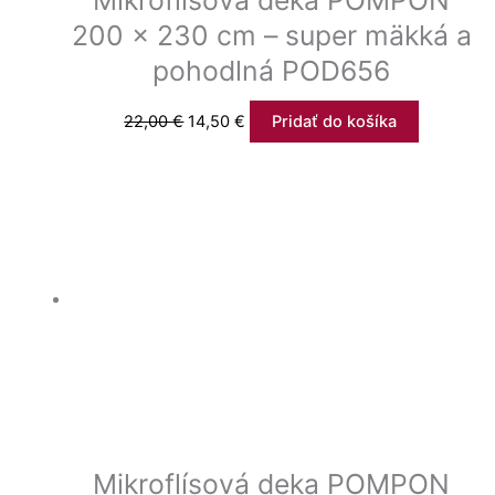
Mikroflísová deka POMPON
200 x 230 cm – super mäkká a
pohodlná POD656
22,00
€
14,50
€
Pridať do košíka
Mikroflísová deka POMPON