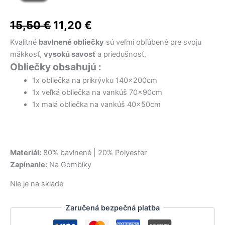
cena
cena
bola:
bola:
bola:
je:
je:
je:
48,00 €.
22,00 €.
15,00 €.
9,50 €.
14,50 €.
28,50 €.
bola:
je:
15,50
€
11,20
€
15,50 €.
11,20 €.
Kvalitné
bavlnené obliečky
sú veľmi obľúbené pre svoju
mäkkosť,
vysokú savosť
a priedušnosť.
Obliečky obsahujú :
1x obliečka na prikrývku 140x200cm
1x veľká obliečka na vankúš 70x90cm
1x malá obliečka na vankúš 40x50cm
Materiál:
80% bavlnené | 20% Polyester
Zapínanie:
Na Gombíky
Nie je na sklade
Zaručená bezpečná platba