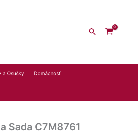
Hľadať
y a Osušky
Domácnosť
lna Sada C7M8761