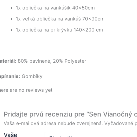
1x obliečka na vankúšik 40x50cm
1x veľká obliečka na vankúš 70x90cm
1x obliečka na prikrývku 140×200 cm
teriál:
80% bavlnené, 20% Polyester
apínanie:
Gombíky
ere are no reviews yet
Pridajte prvú recenziu pre “Sen Vianočný
Vaša e-mailová adresa nebude zverejnená.
Vyžadované p
Vaše