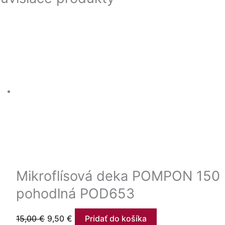
Mikroflísová deka POMPON 150 
pohodlná POD653
15,00
€
9,50
€
Pridať do košíka