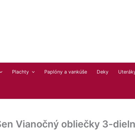
Plachty
Paplóny a vankúše
Deky
Uterák
Sen Vianočný obliečky 3-die