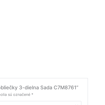
 obliečky 3-dielna Sada C7M8761”
olia sú označené
*