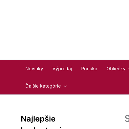
Preskočiť
Facebook
Instagram
YouTube
na
obsah
Novinky
Výpredaj
Ponuka
Obliečky
Ďalšie kategórie
Najlepšie