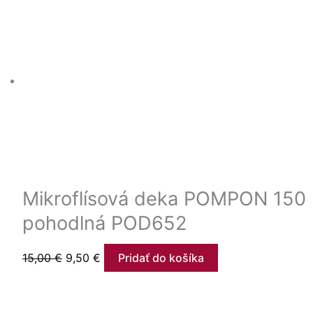
Mikroflísová deka POMPON 150 
pohodlná POD652
15,00
€
9,50
€
Pridať do košíka