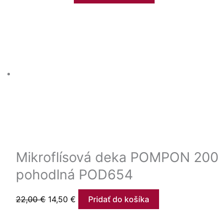
Mikroflísová deka POMPON 200 
pohodlná POD654
22,00
€
14,50
€
Pridať do košíka