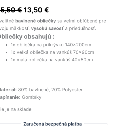
Pôvodná
Aktuálna
15,50
€
13,50
€
cena
cena
valitné
bavlnené obliečky
sú veľmi obľúbené pre
voju mäkkosť,
vysokú savosť
a priedušnosť.
bola:
je:
bliečky obsahujú :
15,50 €.
13,50 €.
1x obliečka na prikrývku 140x200cm
1x veľká obliečka na vankúš 70x90cm
1x malá obliečka na vankúš 40x50cm
ateriál:
80% bavlnené, 20% Polyester
apínanie:
Gombíky
ie je na sklade
Zaručená bezpečná platba