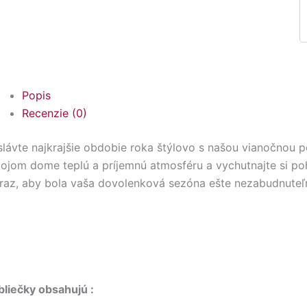
Popis
Recenzie (0)
lávte najkrajšie obdobie roka štýlovo s našou vianočnou p
ojom dome teplú a príjemnú atmosféru a vychutnajte si poho
raz, aby bola vaša dovolenková sezóna ešte nezabudnuteľn
bliečky obsahujú :