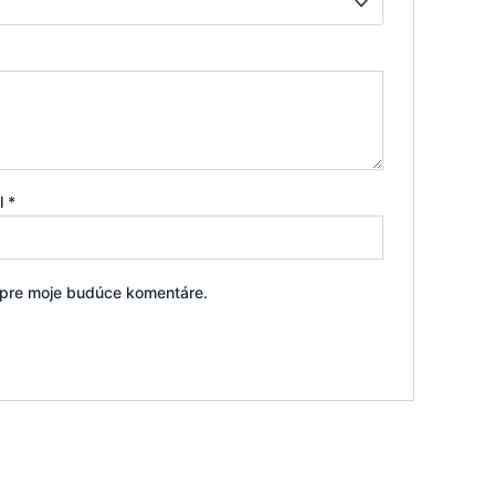
il
*
i pre moje budúce komentáre.