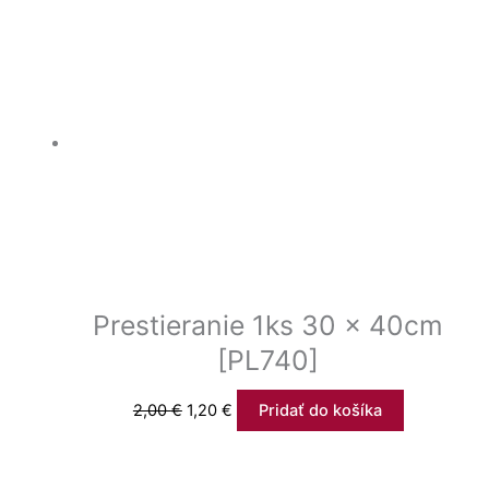
Prestieranie 1ks 30 x 40cm
[PL740]
2,00
€
1,20
€
Pridať do košíka