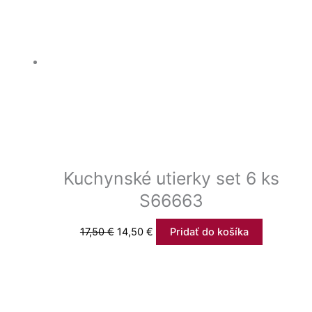
Kuchynské utierky set 6 ks
S66663
17,50
€
14,50
€
Pridať do košíka