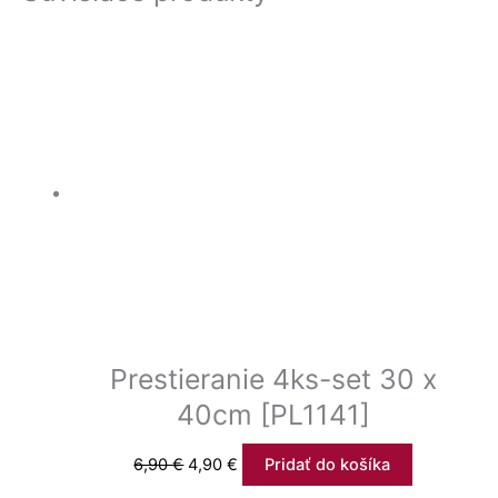
Prestieranie 4ks-set 30 x
40cm [PL1141]
6,90
€
4,90
€
Pridať do košíka