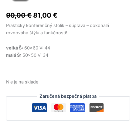
cena
cena
bola:
bola:
bola:
je:
je:
je:
17,50 €.
6,90 €.
2,00 €.
1,20 €.
4,90 €.
14,50 €.
bola:
je:
90,00
€
81,00
€
90,00 €.
81,00 €.
Praktický konferenčný stolík – súprava – dokonalá
rovnováha štýlu a funkčnosti!
veľká Š:
60×60 V: 44
malá Š:
50×50 V: 34
Nie je na sklade
Zaručená bezpečná platba