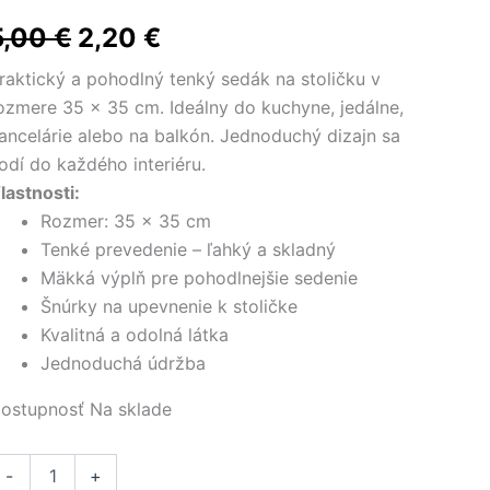
nožstvo
Pôvodná
Aktuálna
5,00
€
2,20
€
enký
edák
cena
cena
raktický a pohodlný tenký sedák na stoličku v
a
ozmere 35 × 35 cm. Ideálny do kuchyne, jedálne,
toličku
bola:
je:
ancelárie alebo na balkón. Jednoduchý dizajn sa
5×35
m
5,00 €.
2,20 €.
odí do každého interiéru.
ceánska
lastnosti:
odrá
Rozmer: 35 × 35 cm
Tenké prevedenie – ľahký a skladný
Mäkká výplň pre pohodlnejšie sedenie
Šnúrky na upevnenie k stoličke
Kvalitná a odolná látka
Jednoduchá údržba
ostupnosť
Na sklade
-
+