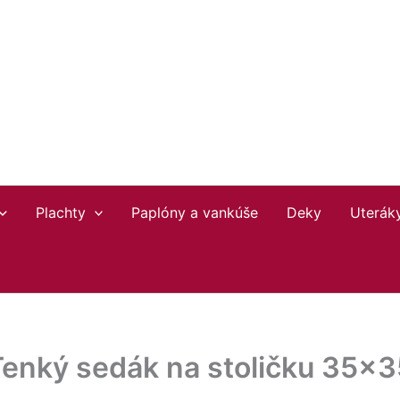
Plachty
Paplóny a vankúše
Deky
Uterák
Tenký sedák na stoličku 35×