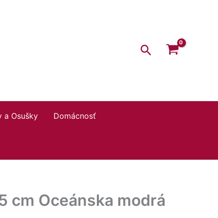
35×35
cm
Oceánska
modrá
Hľadať
y a Osušky
Domácnosť
35 cm Oceánska modrá