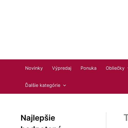
Preskočiť
Facebook
Instagram
YouTube
na
obsah
Novinky
Výpredaj
Ponuka
Obliečky
Ďalšie kategórie
Najlepšie