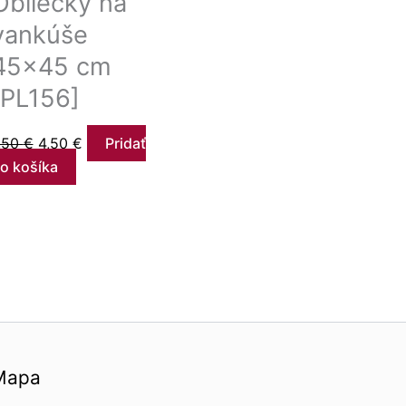
Obliečky na
vankúše
45×45 cm
[PL156]
,50
€
4,50
€
Pridať
o košíka
Mapa