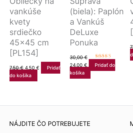
Obliečky na
Súprava
vankúše
(biela): Paplón
kvety
a Vankúš
srdiečko
DeLuxe
45×45 cm
Ponuka
7
[PL154]
d
30,00
€
Hodnotenie
24,00
€
Pridať do
7,50
€
4,50
€
Pridať
5.00
z 5
košíka
do košíka
NÁJDITE ČO POTREBUJETE