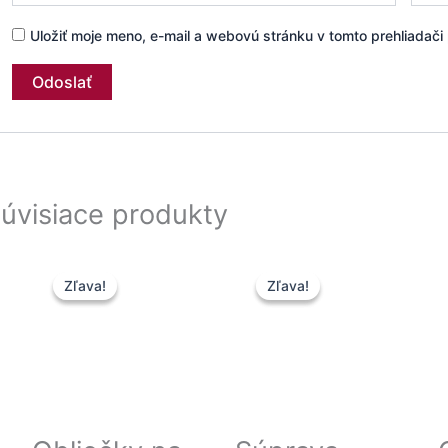
Uložiť moje meno, e-mail a webovú stránku v tomto prehliadač
úvisiace produkty
Pôvodná
Aktuálna
Pôvodná
Aktuálna
Zľava!
Zľava!
Zľava!
Zľava!
cena
cena
cena
cena
bola:
je:
bola:
je:
7,50 €.
4,50 €.
30,00 €.
24,00 €.