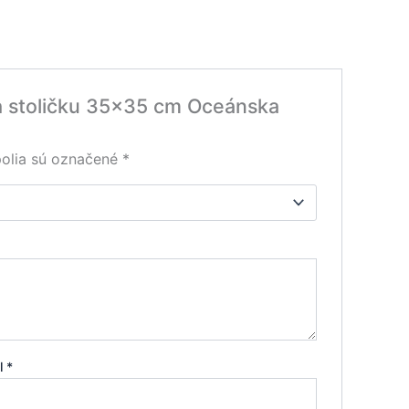
na stoličku 35×35 cm Oceánska
olia sú označené
*
il
*