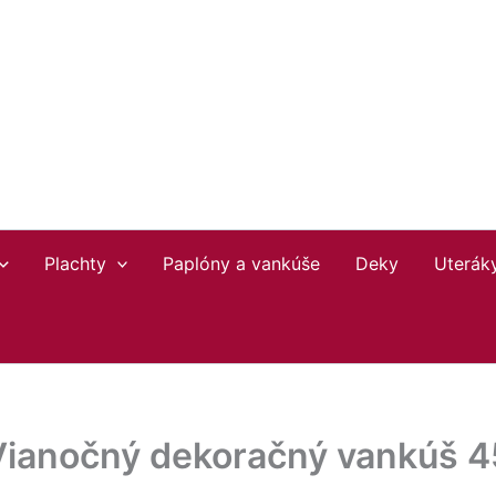
Plachty
Paplóny a vankúše
Deky
Uterák
Vianočný dekoračný vankúš 