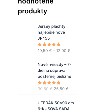
hodnotené
produkty
P
Jersey plachty
r
najlepšie nové
i
JP455
c
e
10,50
€
–
12,00
€
Hodnotenie
r
5.00
z 5
a
P
A
Nové hviezdy – 7-
n
ô
k
dielna súprava
g
v
t
posteľnej bielizne
e
o
u
:
d
á
30,50
€
25,50
€
1
Hodnotenie
n
l
5.00
z 5
0
á
n
P
A
,
UTERÁK 50x90 cm
c
a
ô
k
5
6-KUSOVÁ SADA
e
c