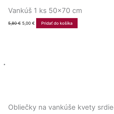
Vankúš 1 ks 50×70 cm
5,80
€
5,00
€
Pridať do košíka
Obliečky na vankúše kvety srdi