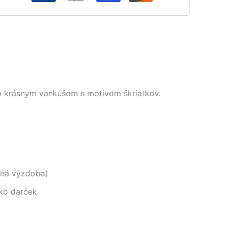
o krásnym vankúšom s motívom škriatkov.
imná výzdoba)
ko darček