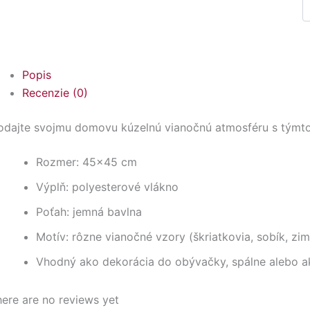
Popis
Recenzie (0)
odajte svojmu domovu kúzelnú vianočnú atmosféru s týmt
Rozmer: 45×45 cm
Výplň: polyesterové vlákno
Poťah: jemná bavlna
Motív: rôzne vianočné vzory (škriatkovia, sobík, z
Vhodný ako dekorácia do obývačky, spálne alebo a
ere are no reviews yet