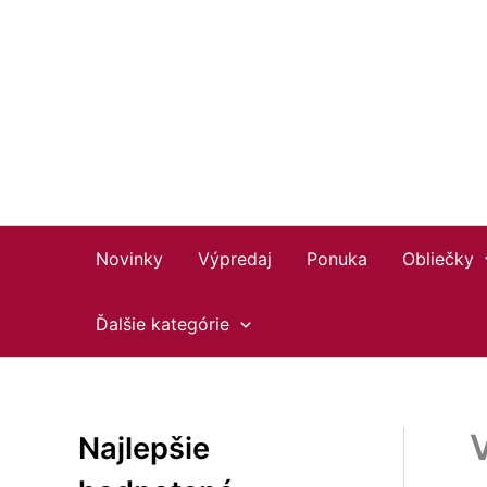
Preskočiť
Facebook
Instagram
YouTube
na
obsah
Novinky
Výpredaj
Ponuka
Obliečky
Ďalšie kategórie
Najlepšie