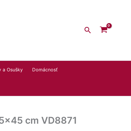
Hľadať
y a Osušky
Domácnosť
45×45 cm VD8871