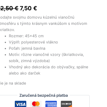
Pôvodná
Aktuálna
12,50
€
7,50
€
cena
cena
odajte svojmu domovu kúzelnú vianočnú
tmosféru s týmto krásnym vankúšom s motívom
bola:
je:
kriatkov.
12,50 €.
7,50 €.
Rozmer: 45×45 cm
Výplň: polyesterové vlákno
Poťah: jemná bavlna
Motív: rôzne vianočné vzory (škriatkovia,
sobík, zimná výzdoba)
Vhodný ako dekorácia do obývačky, spálne
alebo ako darček
ie je na sklade
Zaručená bezpečná platba