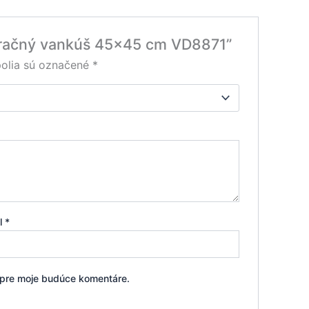
koračný vankúš 45×45 cm VD8871”
olia sú označené
*
il
*
i pre moje budúce komentáre.