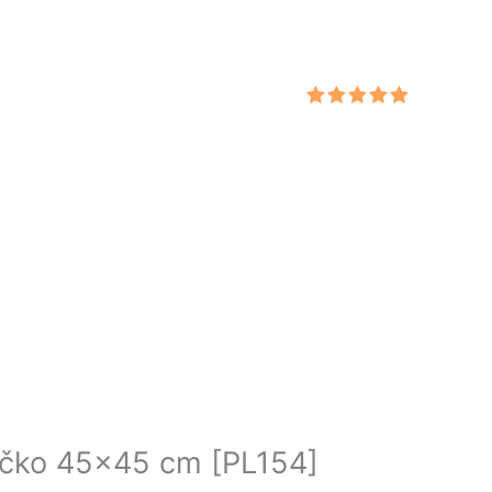
Hodnotenie
5.00
z 5
ečko 45×45 cm [PL154]