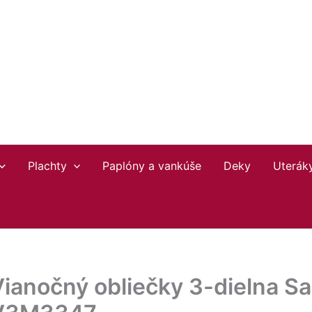
Plachty
Paplóny a vankúše
Deky
Uterák
ianočný obliečky 3-dielna Sa