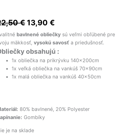
Pôvodná
Aktuálna
22,50
€
13,90
€
cena
cena
valitné
bavlnené obliečky
sú veľmi obľúbené pre
voju mäkkosť,
vysokú savosť
a priedušnosť.
bola:
je:
bliečky obsahujú :
22,50 €.
13,90 €.
1x obliečka na prikrývku 140x200cm
1x veľká obliečka na vankúš 70x90cm
1x malá obliečka na vankúš 40x50cm
ateriál:
80% bavlnené, 20% Polyester
apínanie:
Gombíky
ie je na sklade