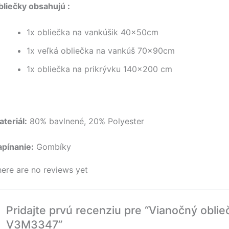
bliečky obsahujú :
1x obliečka na vankúšik 40x50cm
1x veľká obliečka na vankúš 70x90cm
1x obliečka na prikrývku 140×200 cm
teriál:
80% bavlnené, 20% Polyester
apínanie:
Gombíky
ere are no reviews yet
Pridajte prvú recenziu pre “Vianočný oblie
V3M3347”