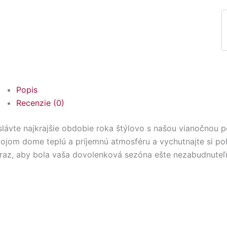
Popis
Recenzie (0)
lávte najkrajšie obdobie roka štýlovo s našou vianočnou p
ojom dome teplú a príjemnú atmosféru a vychutnajte si poho
raz, aby bola vaša dovolenková sezóna ešte nezabudnuteľn