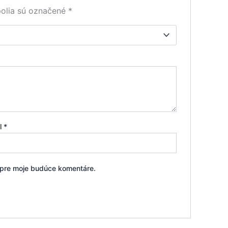
olia sú označené
*
il
*
i pre moje budúce komentáre.