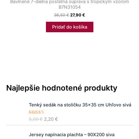
Bavlnené 7-dielna posteľná súprava s tropickým vzorom
B7N31054
36,50
€
27,90
€
Pridať do košíka
Najlepšie hodnotené produkty
P
A
Tenký sedák na stoličku 35×35 cm Uhľovo sivá
ô
k
v
t
5,00
€
2,20
€
Hodnoteni
o
u
e
5.00
z 5
d
á
n
l
Jersey napínacia plachta – 90X200 siva