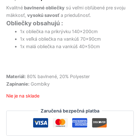
bola:
je:
Kvalitné
bavlnené obliečky
sú veľmi obľúbené pre svoju
22,50 €.
13,90 €.
mäkkosť,
vysokú savosť
a priedušnosť.
Obliečky obsahujú :
1x obliečka na prikrývku 140x200cm
1x veľká obliečka na vankúš 70x90cm
1x malá obliečka na vankúš 40x50cm
Materiál:
80% bavlnené, 20% Polyester
Zapínanie:
Gombíky
Nie je na sklade
Zaručená bezpečná platba