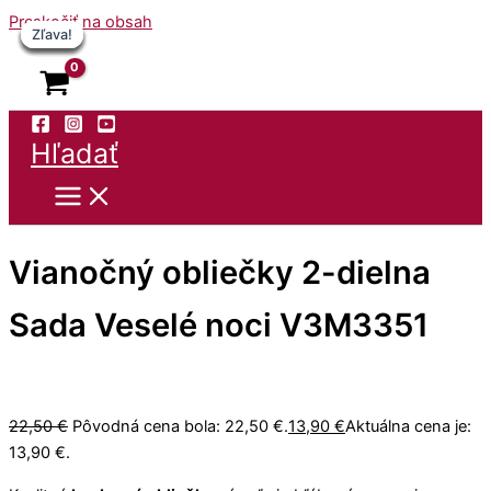
Preskočiť na obsah
Zľava!
Zľava!
Zľava!
Zľava!
Zľava!
Zľava!
Zľava!
Hľadať
Vianočný obliečky 2-dielna
Sada Veselé noci V3M3351
22,50
€
Pôvodná cena bola: 22,50 €.
13,90
€
Aktuálna cena je:
13,90 €.