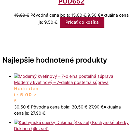
POD652
15,00
€
Pôvodná cena bola: 15,00 €.
9,50
€
Aktuálna cena
je: 9,50 €.
Pridať do košíka
Najlepšie hodnotené produkty
Moderný kvetinový – 7-dielna posteľná súprava
Hodnoten
ie
5.00
z
5
30,50
€
Pôvodná cena bola: 30,50 €.
27,90
€
Aktuálna
cena je: 27,90 €.
Kuchynské utierky
Dukinea (4ks set)