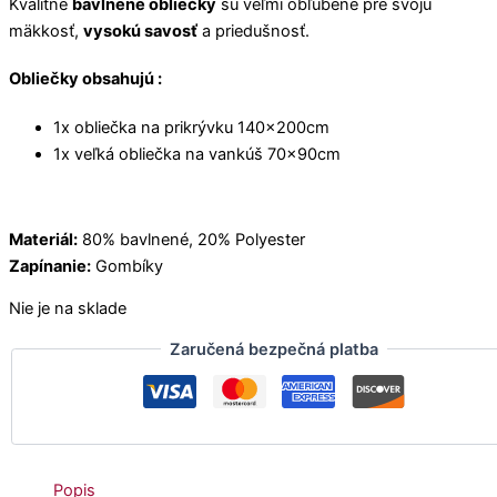
Kvalitné
bavlnené obliečky
sú veľmi obľúbené pre svoju
mäkkosť,
vysokú savosť
a priedušnosť.
Obliečky obsahujú :
1x obliečka na prikrývku 140x200cm
1x veľká obliečka na vankúš 70x90cm
Materiál:
80% bavlnené, 20% Polyester
Zapínanie:
Gombíky
Nie je na sklade
Zaručená bezpečná platba
Popis