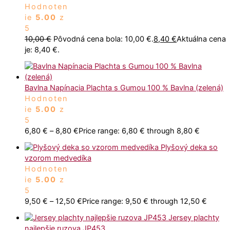
Hodnoten
ie
5.00
z
5
10,00
€
Pôvodná cena bola: 10,00 €.
8,40
€
Aktuálna cena
je: 8,40 €.
Bavlna Napínacia Plachta s Gumou 100 % Bavlna (zelená)
Hodnoten
ie
5.00
z
5
6,80
€
–
8,80
€
Price range: 6,80 € through 8,80 €
Plyšový deka so
vzorom medvedíka
Hodnoten
ie
5.00
z
5
9,50
€
–
12,50
€
Price range: 9,50 € through 12,50 €
Jersey plachty
najlepšie ruzova JP453