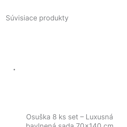
Súvisiace produkty
Osuška 8 ks set – Luxusná
bavlnená sada 70×140 cm