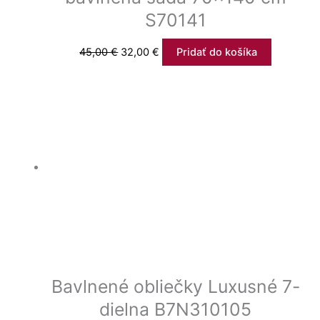
S70141
45,00
€
32,00
€
Pridať do košíka
Bavlnené obliečky Luxusné 7-
dielna B7N310105