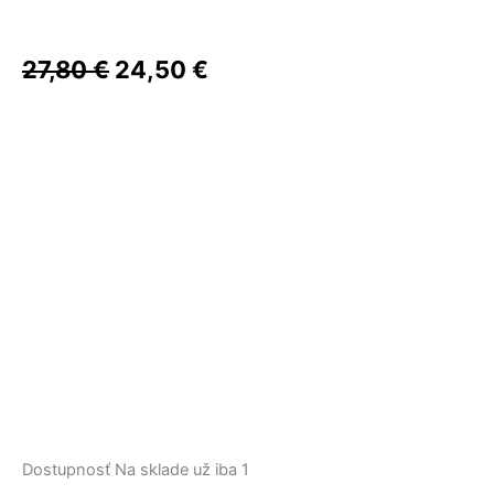
39,50 €.
27,90 €.
45,00 €.
22,90 €.
24,90 €.
32,00 €.
bola:
je:
dielna
súprava
27,80 €.
24,50 €.
-
27,80
€
24,50
€
Elegant
Dostupnosť
Na sklade už iba 1