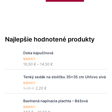
Hodnotenie
4.00
z 5
Najlepšie hodnotené produkty
P
Deka kapučínová
r
i
10,50
€
–
14,50
€
Hodnoteni
c
e
5.00
z 5
e
P
A
r
Tenký sedák na stoličku 35×35 cm Uhľovo sivá
ô
k
a
v
t
n
5,00
€
2,20
€
Hodnoteni
o
u
e
5.00
z 5
g
d
á
e
P
n
l
Bavlnená napínacia plachta – Béžová
:
r
á
n
1
i
c
a