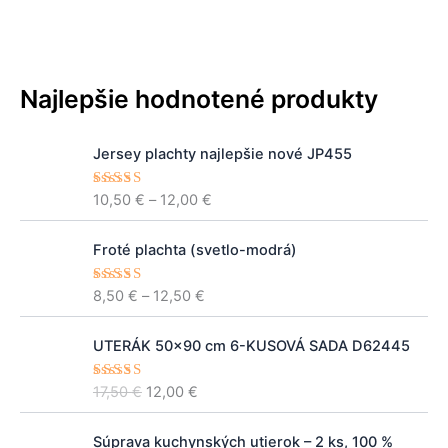
Najlepšie hodnotené produkty
P
Jersey plachty najlepšie nové JP455
r
i
10,50
€
–
12,00
€
Hodnoteni
c
e
5.00
z 5
e
P
r
Froté plachta (svetlo-modrá)
r
a
i
n
8,50
€
–
12,50
€
Hodnoteni
c
e
5.00
z 5
g
e
e
P
A
r
UTERÁK 50x90 cm 6-KUSOVÁ SADA D62445
:
ô
k
a
1
v
t
n
17,50
€
12,00
€
Hodnoteni
0
o
u
e
5.00
z 5
g
,
d
á
e
P
A
5
n
l
Súprava kuchynských utierok – 2 ks, 100 %