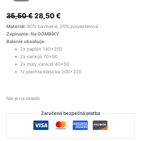
cena
cena
bola:
bola:
bola:
je:
je:
je:
17,50 €.
22,00 €.
15,00 €.
9,00 €.
16,50 €.
14,50 €.
bola:
je:
35,50
€
28,50
€
35,50 €.
28,50 €.
Materiál:
80% bavlnené, 20% polyesterové
Zapínanie: Na GOMBÍKY
Balenie obsahuje:
2x paplón 140×200
2x vankúš 70×90
2x maly vankúš 40×50
1x plachta klasicka 200×220
Nie je na sklade
Zaručená bezpečná platba