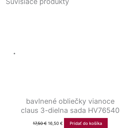
Súvisiace produkty
bavlnené obliečky vianoce
claus 3-dielna sada HV76540
17,50
€
16,50
€
Pridať do košíka