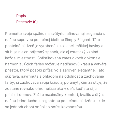
Popis
Recenzie (0)
Premeňte svoju spálňu na svätyňu rafinovanej elegancie s
našou súpravou posteľnej bielizne Simply Elegant. Táto
posteľná bielizeň je vyrobená z luxusnej, mäkkej bavlny a
sľubuje nielen príjemný spánok, ale aj estetický vzhľad
každej miestnosti. Sofistikovaná zmes dvoch dokonale
harmonizujúcich farieb vyžaruje nadčasovú krásu a vytvára
priestor, ktorý pôsobí príťažlivo a zároveň elegantne. Táto
súprava, navrhnutá s ohľadom na odolnosť a zachovanie
farby, si zachováva svoju krásu aj po umytí, čím zaisťuje, že
zostane rovnako ohromujúca ako v deň, keď ste si ju
priniesli domov. Zažite maximálny komfort, kvalitu a štýl s
našou jednoduchou elegantnou posteľnou bielizňou – kde
sa jednoduchosť snúbi so sofistikovanosťou.