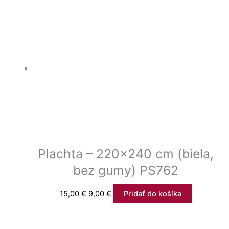
Plachta – 220×240 cm (biela,
bez gumy) PS762
15,00
€
9,00
€
Pridať do košíka