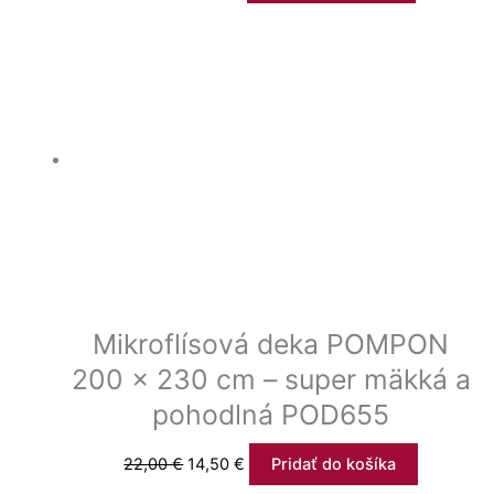
Mikroflísová deka POMPON
200 x 230 cm – super mäkká a
pohodlná POD655
22,00
€
14,50
€
Pridať do košíka