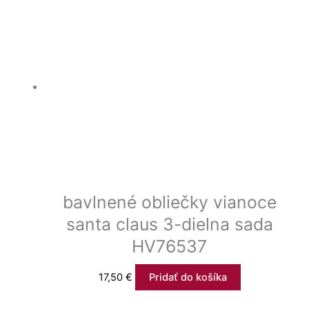
bavlnené obliečky vianoce
santa claus 3-dielna sada
HV76537
17,50
€
Pridať do košíka