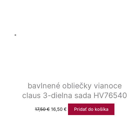
bavlnené obliečky vianoce
claus 3-dielna sada HV76540
17,50
€
16,50
€
Pridať do košíka