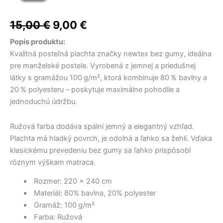
cena
cena
bola:
bola:
je:
je:
17,50 €.
22,00 €.
16,50 €.
14,50 €.
bola:
je:
15,00
€
9,00
€
15,00 €.
9,00 €.
Popis produktu:
Kvalitná posteľná plachta značky newtex bez gumy, ideálna
pre manželské postele. Vyrobená z jemnej a priedušnej
látky s gramážou 100 g/m², ktorá kombinuje 80 % bavlny a
20 % polyesteru – poskytuje maximálne pohodlie a
jednoduchú údržbu.
Ružová farba dodáva spálni jemný a elegantný vzhľad.
Plachta má hladký povrch, je odolná a ľahko sa žehlí. Vďaka
klasickému prevedeniu bez gumy sa ľahko prispôsobí
rôznym výškam matraca.
Rozmer: 220 x 240 cm
Materiál: 80% bavlna, 20% polyester
Gramáž: 100 g/m²
Farba: Ružová