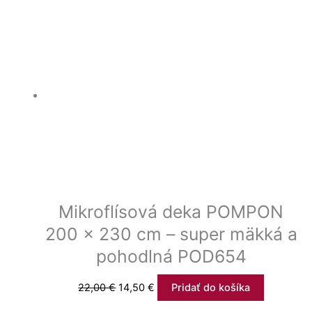
Mikroflísová deka POMPON
200 x 230 cm – super mäkká a
pohodlná POD654
22,00
€
14,50
€
Pridať do košíka