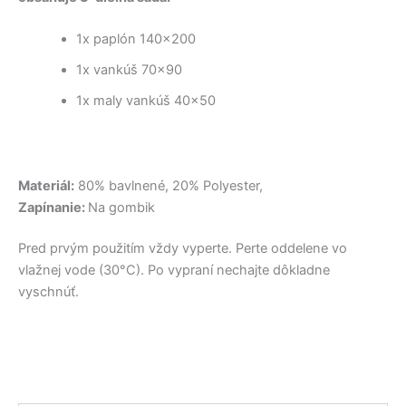
1x paplón 140×200
1x vankúš 70×90
1x maly vankúš 40×50
Materiál:
80% bavlnené, 20% Polyester,
Zapínanie:
Na gombik
Pred prvým použitím vždy vyperte. Perte oddelene vo
vlažnej vode (30°C). Po vypraní nechajte dôkladne
vyschnúť.