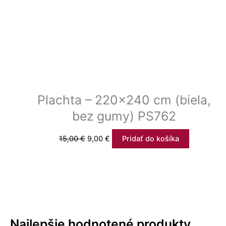
Plachta – 220×240 cm (biela,
bez gumy) PS762
15,00
€
9,00
€
Pridať do košíka
Najlepšie hodnotené produkty