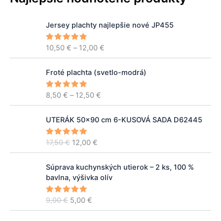
P
Jersey plachty najlepšie nové JP455
r
i
10,50
€
–
12,00
€
Hodnoteni
c
e
5.00
z 5
e
P
r
Froté plachta (svetlo-modrá)
r
a
i
n
8,50
€
–
12,50
€
Hodnoteni
c
e
5.00
z 5
g
e
e
P
A
r
UTERÁK 50x90 cm 6-KUSOVÁ SADA D62445
:
ô
k
a
1
v
t
n
17,50
€
12,00
€
Hodnoteni
0
o
u
e
5.00
z 5
g
,
d
á
e
P
A
5
n
l
Súprava kuchynských utierok – 2 ks, 100 %
:
ô
k
0
á
n
bavlna, výšivka olív
8
v
t
c
a
,
o
u
€
e
c
9,00
€
5,00
€
Hodnoteni
5
d
á
t
e
5.00
z 5
n
e
0
n
l
h
a
n
P
A