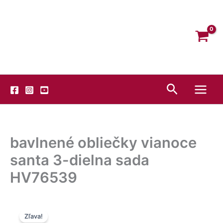
Preskočiť
Facebook
Instagram
YouTube
na
obsah
Hľadať
bavlnené obliečky vianoce
santa 3-dielna sada
HV76539
Pôvodná
Aktuálna
Zľava!