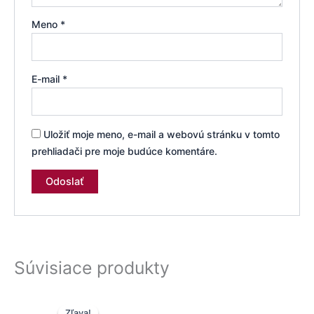
Meno
*
E-mail
*
Uložiť moje meno, e-mail a webovú stránku v tomto
prehliadači pre moje budúce komentáre.
Súvisiace produkty
Pôvodná
Aktuálna
Zľava!
Zľava!