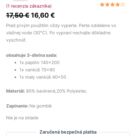
cena
cena
(
1
recenzia zákazníka)
Hodnotenie
1
bola:
je:
17,50
€
16,60
€
4.00
z 5
na
17,50 €.
16,60 €.
základe
Pred prvým použitím vždy vyperte. Perte oddelene vo
zákazníckej
recenzie
vlažnej vode (30°C). Po vypraní nechajte dôkladne
vyschnúť.
obsahuje 3-dielna sada:
1x paplón 140×200
1x vankúš 70×90
1x maly vankúš 40×50
Materiál:
80% bavlnené,20% Polyester,
Zapínanie:
Na gombik
Nie je na sklade
Zaručená bezpečná platba